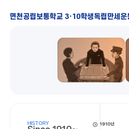
면천공립보통학교 3·10학생독립만세운동
HISTORY
1910년