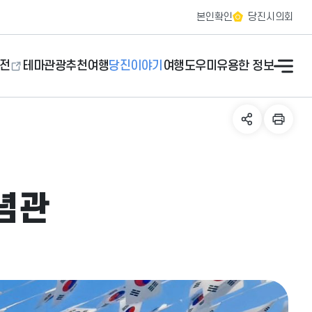
본인확인
당진시의회
전
테마관광
추천여행
당진이야기
여행도우미
유용한 정보
념관