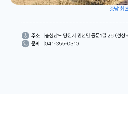
충남 최초
주소
충청남도 당진시 면천면 동문1길 26 (성상리
문의
041-355-0310