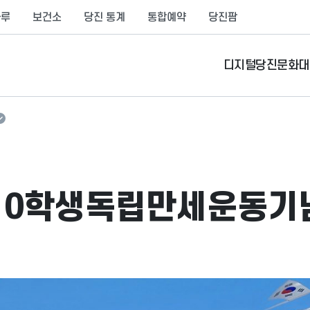
나루
보건소
당진 통계
통합예약
당진팜
디지털당진문화대
념관
·10학생독립만세운동기