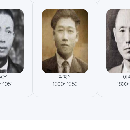
용은
박창신
이
~1951
1900~1950
1899