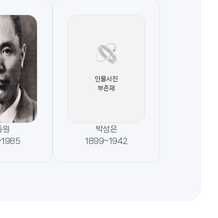
종원
박성은
~1985
1899~1942