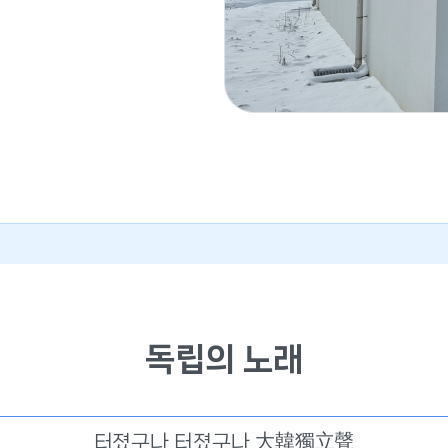
독립의 노래
터졌구나 터졌구나 大韓獨立聲