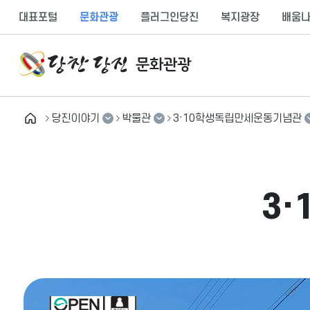
만
대표포털
문화관광
플러그인당진
복지광장
배움
족
도
의
견
을
입
당진이야기
박물관
3·10학생독립만세운동기념관
력
해
테마관광
축제/행사
기지시줄다리기박물관
주
세
추천여행
박물관
3·10학생독립만세운동기
3
요
당진이야기
공원
합덕수리민속박물관
여행도우미
문화유산
심훈기념관
유용한 정보
문화/예술
한국도량형박물관