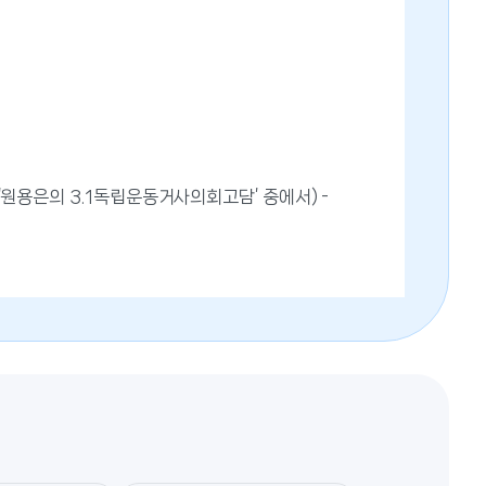
 ‘원용은의 3.1독립운동거사의회고담’ 중에서) -