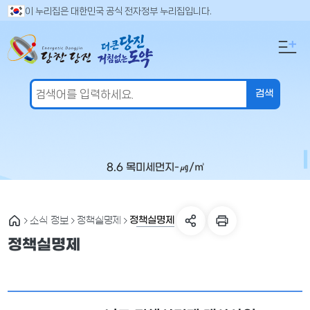
만
검
이 누리집은 대한민국 공식 전자정부 누리집입니다.
색
족
어
도
입
의
력
견
을
입
력
해
주
8.6 목
미세먼지
-
㎍/㎥
세
요
정책실명제
소식 정보
정책실명제
정책실명제