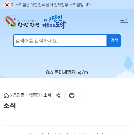
만
검
이 누리집은 대한민국 공식 전자정부 누리집입니다.
색
족
어
도
입
의
력
견
을
입
력
해
주
8.6 목
미세먼지
-
㎍/㎥
세
요
소식
읍면동
석문면
소식