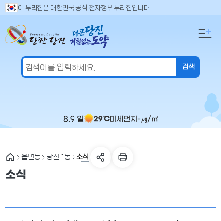
만
검
이 누리집은 대한민국 공식 전자정부 누리집입니다.
색
족
어
도
입
의
력
견
을
입
력
해
주
8.9 일
미세먼지
-
㎍/㎥
29℃
세
요
소식
읍면동
당진 1동
소식