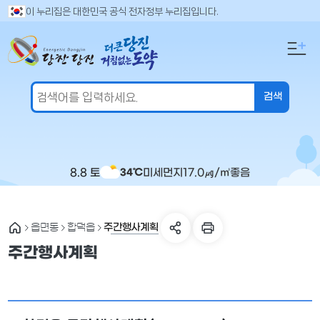
만
검
이 누리집은 대한민국 공식 전자정부 누리집입니다.
색
족
어
도
입
의
력
견
을
입
력
해
주
8.8 토
미세먼지
17.0
㎍/㎥
좋음
34℃
세
요
주간행사계획
읍면동
합덕읍
주간행사계획