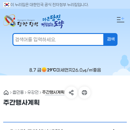
만
검
이 누리집은 대한민국 공식 전자정부 누리집입니다.
색
족
어
도
입
의
력
견
을
입
력
해
주
8.7 금
미세먼지
26.0
㎍/㎥
좋음
29℃
세
요
주간행사계획
읍면동
우강면
주간행사계획