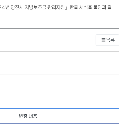
024년 당진시 지방보조금 관리지침」한글 서식을 붙임과 같
목록
변경 내용