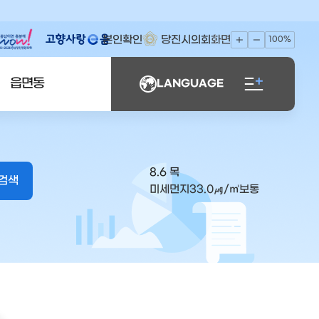
본인확인
당진시의회
화면
100%
읍면동
LANGUAGE
8.6 목
미세먼지
33.0
㎍/㎥
보통