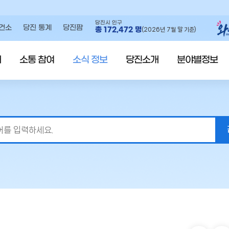
당진시 인구
건소
당진 통계
당진팜
총
172,472
명
(2026년 7월 말 기준)
내
소통 참여
소식 정보
당진소개
분야별정보