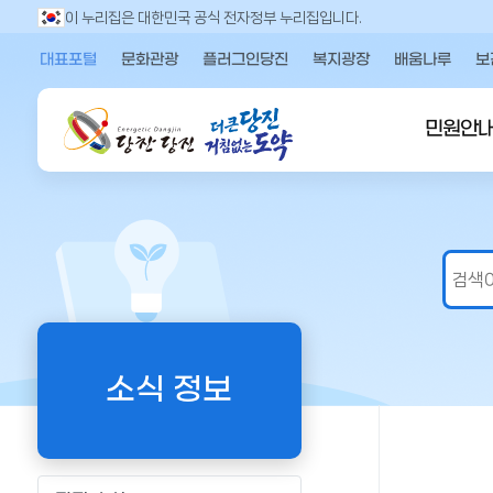
만
이 누리집은 대한민국 공식 전자정부 누리집입니다.
족
대표포털
문화관광
플러그인당진
복지광장
배움나루
보
도
의
견
민원안
을
입
력
해
주
세
요
소식 정보