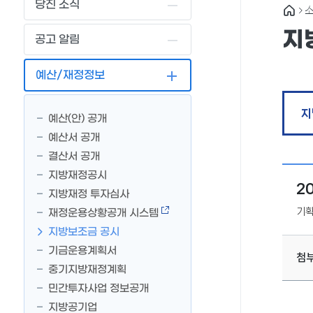
당진 소식
소
지
공고 알림
예산/재정정보
지
예산(안) 공개
예산서 공개
결산서 공개
지방재정공시
2
지방재정 투자심사
기
재정운용상황공개 시스템
지방보조금 공시
기금운용계획서
첨
중기지방재정계획
민간투자사업 정보공개
지방공기업