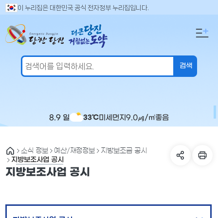
만
검
이 누리집은 대한민국 공식 전자정부 누리집입니다.
색
족
어
도
입
의
력
견
을
입
력
해
주
8.9 일
미세먼지
9.0
㎍/㎥
좋음
33℃
세
요
소식 정보
예산/재정정보
지방보조금 공시
지방보조사업 공시
지방보조사업 공시