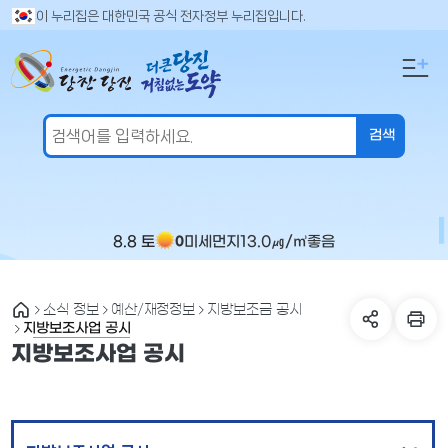
만
검
이 누리집은 대한민국 공식 전자정부 누리집입니다.
색
족
어
도
입
의
력
견
을
입
력
해
주
8.8 토
미세먼지
13.0
㎍/㎥
좋음
0
세
요
소식 정보
예산/재정정보
지방보조금 공시
지방보조사업 공시
지방보조사업 공시