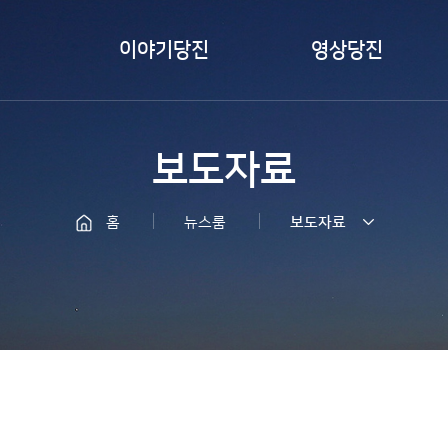
이야기당진
영상당진
카드뉴스
즐겨본당진
보도자료
서포터즈취재
바이럴 영상
당진
LIVE 당진
홈
뉴스룸
보도자료
당찬사람들