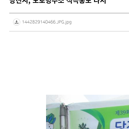
당진시, 도로명주소 적극홍보 나서
1442829140466.JPG.jpg