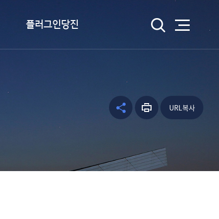
검색
플러그인당진
플러그인당진이란
플러그인당진 송 듣기
캐릭터 소개
URL복사
공유하
프린트
facebo
웹툰 당진
기
하기
ok
kakao
kakaos
tory