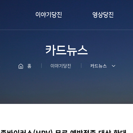
이야기당진
영상당진
카드뉴스
즐겨본당진
카드뉴스
서포터즈취재
바이럴 영상
당진
LIVE 당진
홈
이야기당진
카드뉴스
당찬사람들