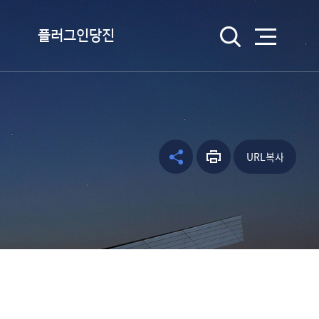
검색
플러그인당진
플러그인당진이란
플러그인당진 송 듣기
캐릭터 소개
URL복사
공유하
프린트
facebo
웹툰 당진
기
하기
ok
kakao
kakaos
tory