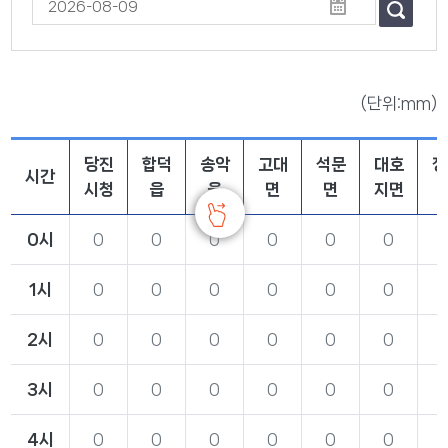
(단위:mm)
당진
합덕
송악
고대
석문
대호
정
시간
시청
읍
읍
면
면
지면
0시
0
0
0
0
0
0
1시
0
0
0
0
0
0
2시
0
0
0
0
0
0
3시
0
0
0
0
0
0
4시
0
0
0
0
0
0