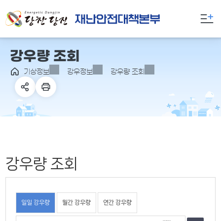
만
족
도
의
강우량 조회
견
을
기상정보
강우정보
강우량 조회
입
력
해
주
세
요
강우량 조회
일일 강우량
월간 강우량
연간 강우량