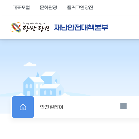
열
만
기
대표포털
문화관광
플러그인당진
버
족
튼
도
의
견
을
입
력
해
주
세
요
안전길잡이