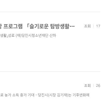
당진시학교밖청소년지원센터 꿈드림, 싱가포르 해외문화탐방 프로그램 「슬기로운 탐방생활」성료
조회
17
생활」성료 (재)당진시청소년재단 산하
조회
26
로 농가 소득 증가 기대 - 당진시(시장 김기재)는 기후변화에