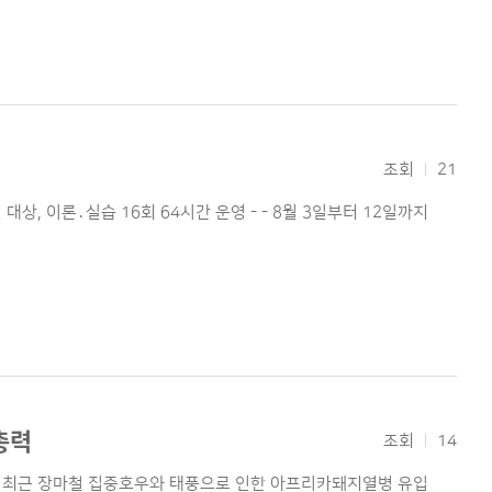
조회
21
상, 이론․실습 16회 64시간 운영 - - 8월 3일부터 12일까지
총력
조회
14
는 최근 장마철 집중호우와 태풍으로 인한 아프리카돼지열병 유입