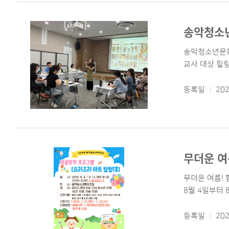
송악청소년
송악청소년문화의
교사 대상 힐링 
등록일
202
무더운 여
무더운 여름!
8월 4일부터 8월
등록일
202