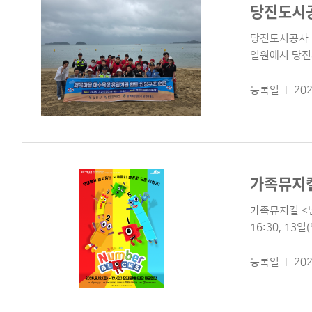
당진도시공
당진도시공사·
일원에서 당진시
등록일
202
가족뮤지컬
가족뮤지컬 <넘
16:30, 13일
등록일
202