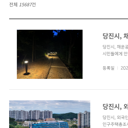
전체
15687
건
당진시, 
당진시, 채운공
시민들에게 안전
등록일
202
당진시, 
당진시, 외국인
인구주택총조사 