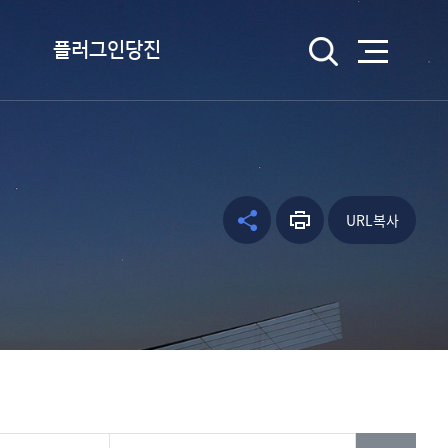
검색
플러그인당진
플러그인당진이란
플러그인당진 송 듣기
캐릭터 소개
URL복사
공유하
프린트
facebo
웹툰 당진
기
하기
ok
kakao
kakaos
tory