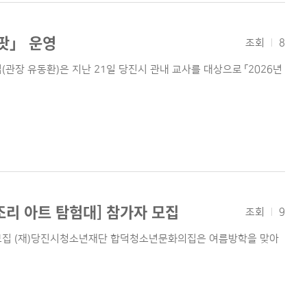
팟」 운영
조회
8
관장 유동환)은 지난 21일 당진시 관내 교사를 대상으로 「2026년
리 아트 탐험대] 참가자 모집
조회
9
 모집 (재)당진시청소년재단 합덕청소년문화의집은 여름방학을 맞아