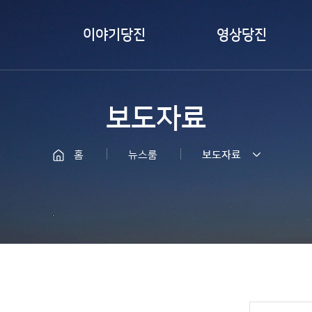
이야기당진
영상당진
카드뉴스
즐겨본당진
보도자료
서포터즈취재
바이럴 영상
당진
LIVE 당진
홈
뉴스룸
보도자료
당찬사람들