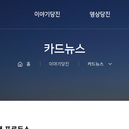
이야기당진
영상당진
카드뉴스
즐겨본당진
카드뉴스
서포터즈취재
바이럴 영상
당진
LIVE 당진
홈
이야기당진
카드뉴스
당찬사람들