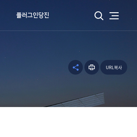
검색
플러그인당진
플러그인당진이란
플러그인당진 송 듣기
캐릭터 소개
URL복사
공유하
프린트
facebo
웹툰 당진
기
하기
ok
kakao
kakaos
tory