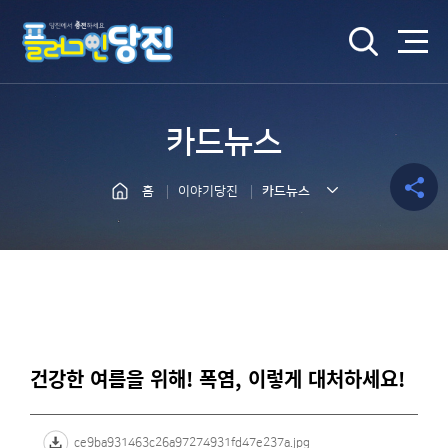
검색
카드뉴스
홈
이야기당진
카드뉴스
공유하
기
건강한 여름을 위해! 폭염, 이렇게 대처하세요!
ce9ba931463c26a97274931fd47e237a.jpg