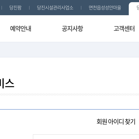
당진팜
당진시설관리사업소
면천읍성성안마을
예약안내
공지사항
고객센터
신청
대관신청
이용안내
시설안내
이용약관
공지사항
회원정보수정
자주묻는
비스
회원 아이디 찾기