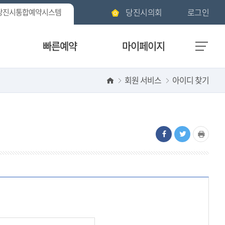
당진시통합예약시스템
당진시의회
로그인
빠른예약
마이페이지
회원 서비스
아이디 찾기
질문
수강신청현황
고객의 소리
정기권신청현황
대관신청현황
빠른예약
설문조사