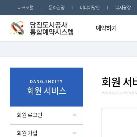
대표포털
문화관광
미디어당진
복지광장
예약하기
수강신청
정기권
회원 서
DANGJINCITY
회원 서비스
회원 로그인
회원 가입