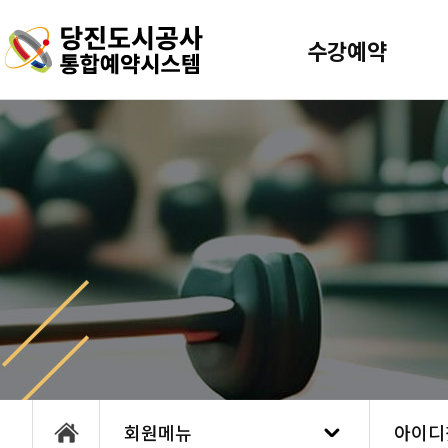
건
주메뉴 바로가기
본문 바로가기
너
수강예약
뛰
기
메
뉴
회원메뉴
아이디