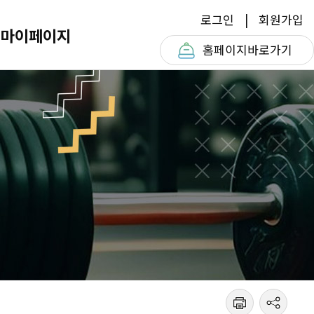
로그인
회원가입
마이페이지
홈페이지
바로가기
마이페이지
공지사항
내 예
자
정보를
새로운 소식 및 서비스 안내 정보를
확인해보세요.
수강신청내
대관신청내
일일매표신