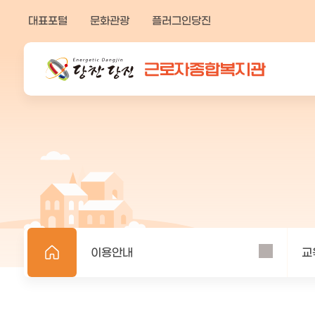
열
만
기
대표포털
문화관광
플러그인당진
족
버
튼
도
의
견
을
입
력
해
주
세
요
이용안내
교