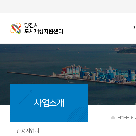
당진시청
도시재생 지원센터
센터 소
조직도
공간안
오시는
사업소개
HOME
준공 사업지