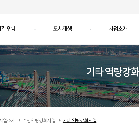
기관 안내
도시재생
사업소개
개
도시재생이란
준공 사업지
도시재생사업 현황
추진 사업지
기타 역량강
내
주민역량강화사업
길
사업소개
주민역량강화사업
기타 역량강화사업