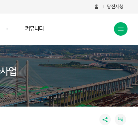
홈
당진시청
커뮤니티
공지사항
행사/일정
화사업
언론보도
자료실