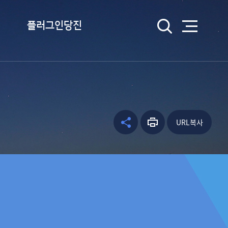
검색
플러그인당진
플러그인당진이란
플러그인당진 송 듣기
캐릭터 소개
URL복사
웹툰 당진
공유하
프린트
facebo
기
하기
ok
kakao
kakaos
tory