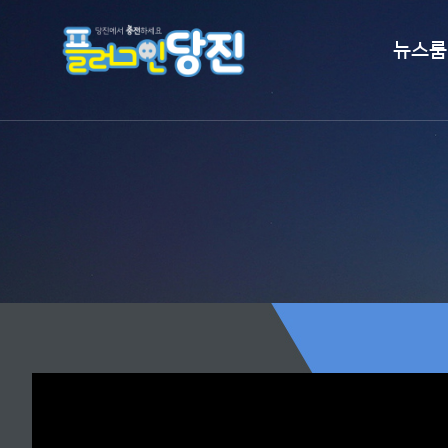
플러그인당진">
뉴스룸
시정뉴스
보도자료
언론이 본 
홍보영상
알림마당