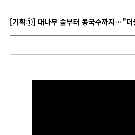
[기획①] 대나무 숲부터 콩국수까지…"더울