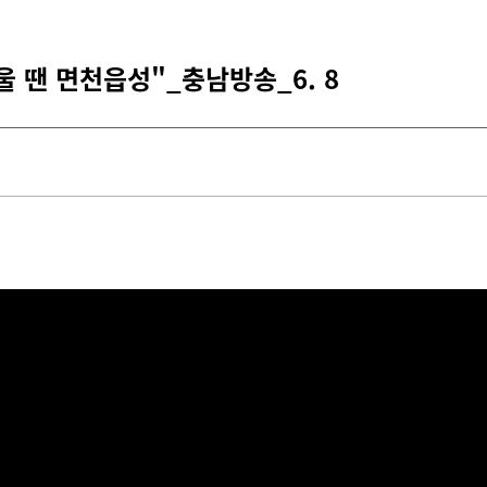
 땐 면천읍성"_충남방송_6. 8