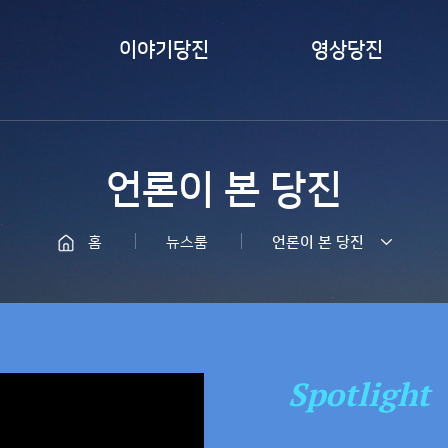
이야기당진
영상당진
카드뉴스
즐겨본당진
언론이 본 당진
서포터즈취재
바이럴 영상
당진
LIVE 당진
홈
뉴스룸
언론이 본 당진
당찬사람들
Spotlight