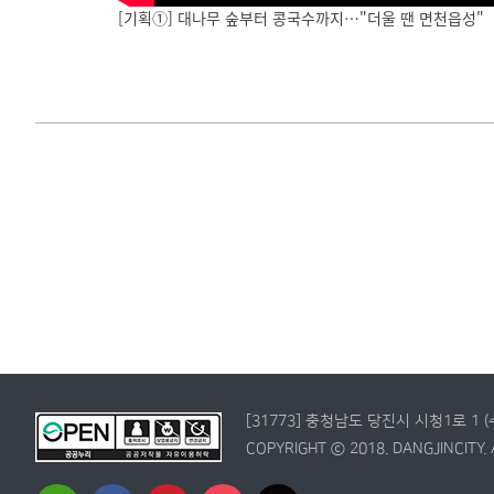
[기획①] 대나무 숲부터 콩국수까지…"더울 땐 면천읍성"
[31773] 충청남도 당진시 시청1로 1 
COPYRIGHT ⓒ 2018. DANGJINCITY. 