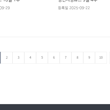
 10월 1주
당진시정뉴스 9월 4주
09-29
등록일 2025-09-22
2
3
4
5
6
7
8
다음페이지
9
마지막페이
10