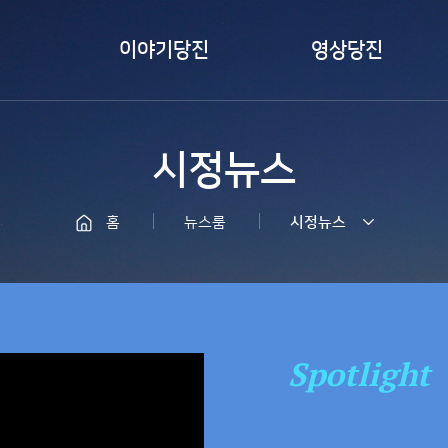
이야기당진
영상당진
카드뉴스
즐겨본당진
시정뉴스
서포터즈취재
바이럴 영상
당진
LIVE 당진
홈
뉴스룸
시정뉴스
당찬사람들
Spotlight