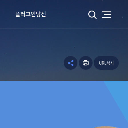
검색
플러그인당진
플러그인당진이란
플러그인당진 송 듣기
캐릭터 소개
URL복사
공유하
프린트
facebo
웹툰 당진
기
하기
ok
kakao
kakaos
tory