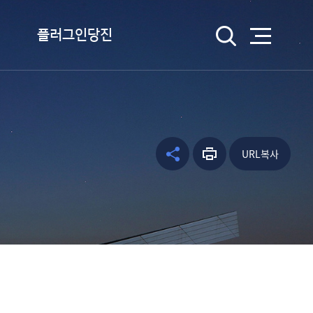
검색
플러그인당진
플러그인당진이란
플러그인당진 송 듣기
캐릭터 소개
URL복사
공유하
프린트
facebo
웹툰 당진
기
하기
ok
kakao
kakaos
tory