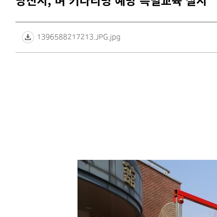
당진시, 벼 키다리병 예방 특별교육 실시
1396588217213.JPG.jpg