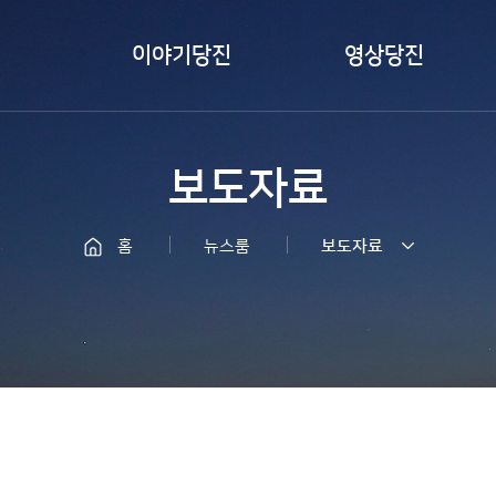
이야기당진
영상당진
카드뉴스
즐겨본당진
보도자료
서포터즈취재
바이럴 영상
당진
LIVE 당진
홈
뉴스룸
보도자료
당찬사람들