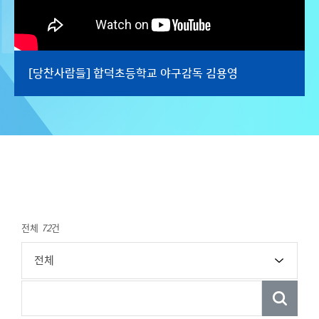
[당찬사람들] 합덕초등학교 야구감독 김용영
전체
72
건
전체