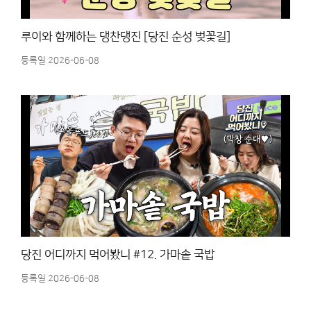
루이와 함께하는 댕찬댕진 [당진 순성 벚꽃길]
등록일 2026-06-08
당진 어디까지 먹어봤니 #12. 가마솥 국밥
등록일 2026-06-08