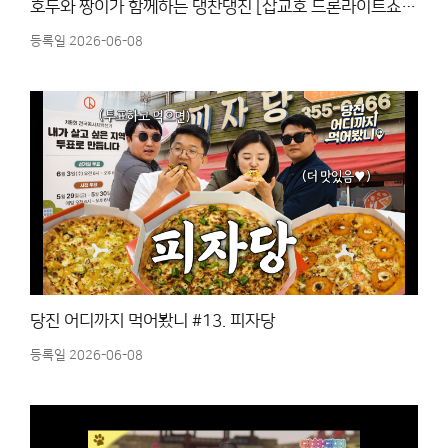
호두와 짱이가 함께하는 댕찬댕진 [삽교호 드론라이트쇼 & 댄싱스테이지in당진]
등록일 2026-06-08
당진 어디까지 먹어봤니 #13. 피자당
등록일 2026-06-08