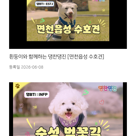
흰둥이와 함께하는 댕찬댕진 [면천읍성 수호견]
등록일 2026-06-08