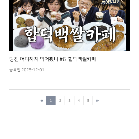
당진 어디까지 먹어봤니 #6. 합덕백쌀카페
등록일 2025-12-01
첫페이지
1
마지막페이지
2
3
4
5