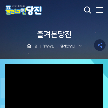
검색
즐겨본당진
홈
영상당진
즐겨본당진
공유하
기