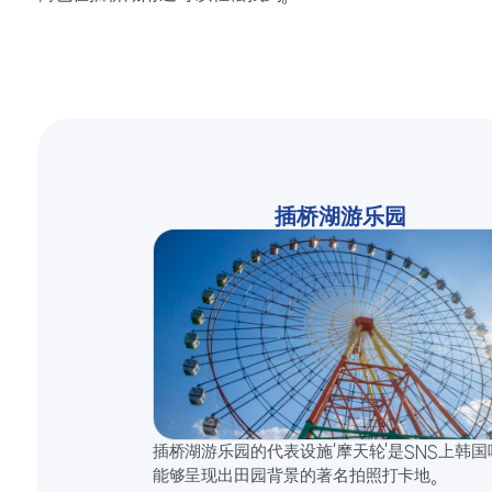
插桥湖游乐园
插桥湖游乐园的代表设施‘摩天轮’是SNS上韩国
能够呈现出田园背景的著名拍照打卡地。