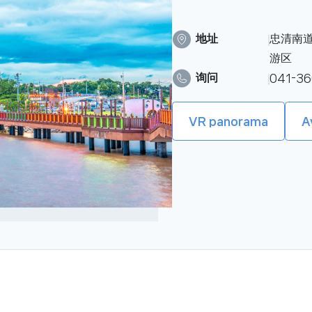
地址
忠清南道
游区
询问
041-36
VR panorama
A