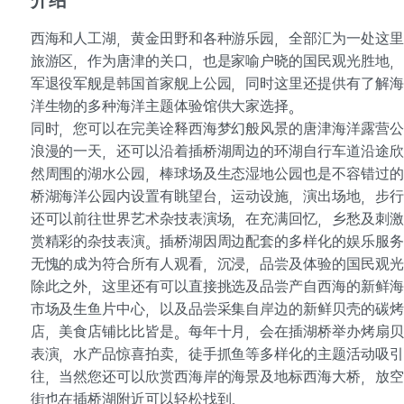
介绍
西海和人工湖，黄金田野和各种游乐园，全部汇为一处这里
旅游区，作为唐津的关口，也是家喻户晓的国民观光胜地，
军退役军舰是韩国首家舰上公园，同时这里还提供有了解海
洋生物的多种海洋主题体验馆供大家选择。
同时，您可以在完美诠释西海梦幻般风景的唐津海洋露营公
浪漫的一天，还可以沿着插桥湖周边的环湖自行车道沿途欣
然周围的湖水公园，棒球场及生态湿地公园也是不容错过的
桥湖海洋公园内设置有眺望台，运动设施，演出场地，步行
还可以前往世界艺术杂技表演场，在充满回忆，乡愁及刺激
赏精彩的杂技表演。插桥湖因周边配套的多样化的娱乐服务
无愧的成为符合所有人观看，沉浸，品尝及体验的国民观光
除此之外，这里还有可以直接挑选及品尝产自西海的新鲜海
市场及生鱼片中心，以及品尝采集自岸边的新鲜贝壳的碳烤
店，美食店铺比比皆是。每年十月，会在插湖桥举办烤扇贝
表演，水产品惊喜拍卖，徒手抓鱼等多样化的主题活动吸引
往，当然您还可以欣赏西海岸的海景及地标西海大桥，放空
街也在插桥湖附近可以轻松找到。