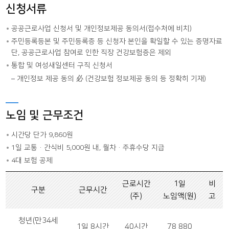
신청서류
공공근로사업 신청서 및 개인정보제공 동의서(접수처에 비치)
주민등록등본 및 주민등록증 등 신청자 본인을 확일할 수 있는 증명자료
단, 공공근로사업 참여로 인한 직장 건강보험증은 제외
통합 및 여성새일센터 구직 신청서
개인정보 제공 동의 必 (건강보험 정보제공 동의 등 정확히 기재)
노임 및 근무조건
시간당 단가 9,860원
1일 교통·간식비 5,000원 내, 월차·주휴수당 지급
4대 보험 공제
근로시간
1일
비
구분
근무시간
(주)
노임액(원)
고
청년(만34세
1일 8시간
40시간
78,880