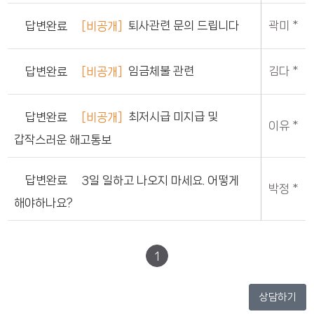
곽미 *
퇴사관련 문의 드립니다
[비공개]
답변완료
김다 *
임금체불 관련
[비공개]
답변완료
최저시급 미지급 및
[비공개]
답변완료
이유 *
갑작스러운 해고통보
3일 일하고 나오지 마세요. 어떻게
답변완료
박정 *
해야하나요?
1
상담하기