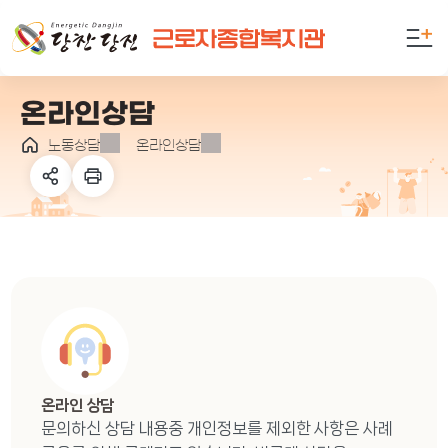
만
족
도
의
온라인상담
견
을
노동상담
온라인상담
입
력
해
주
세
요
온라인 상담
문의하신 상담 내용중 개인정보를 제외한 사항은 사례