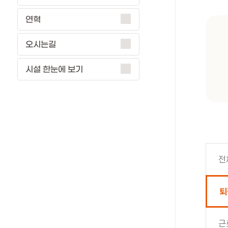
페이스북
연혁
트위터
오시는길
프린트
시설 한눈에 보기
전
퇴
근