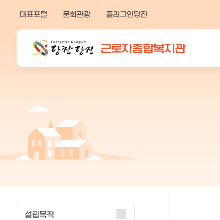
열
만
기
대표포털
문화관광
플러그인당진
족
버
튼
도
의
견
을
입
력
해
주
세
요
SNS
설립목적