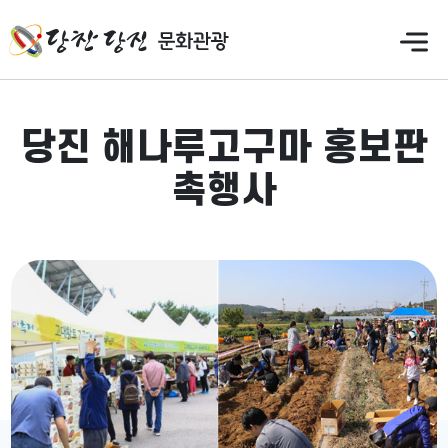
만
족
도
의
견
을
당진 해나루고구마 홍보판
입
촉행사
력
해
주
세
요