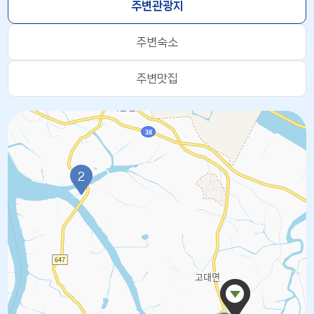
주변관광지
주변숙소
주변맛집