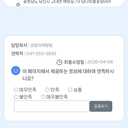
충청남도 당진시 고대면 해창길 79 당나루물꽃승마마
을
041-355-0220
길찾기
담당부서 :
관광마케팅팀
삼선산수목원
3
연락처 :
041-350-3893
충청남도 당진시 고대면 삼선산수목원길 79
최종수정일 :
2026-04-08
041-350-4187
이 페이지에서 제공하는 정보에 대하여 만족하시
길찾기
나요?
매우만족
만족
보통
불만족
매우불만족