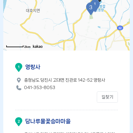
2km
영랑사
1
충청남도 당진시 고대면 진관로 142-52 영랑사
041-353-8053
길찾기
당나루물꽃승마마을
2