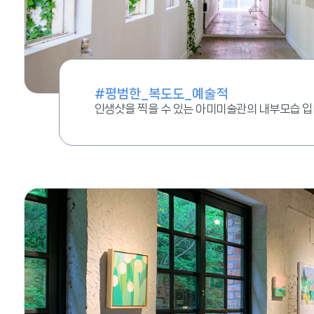
#평범한_복도도_예술적
인생샷을 찍을 수 있는 아미미술관의 내부모습 입