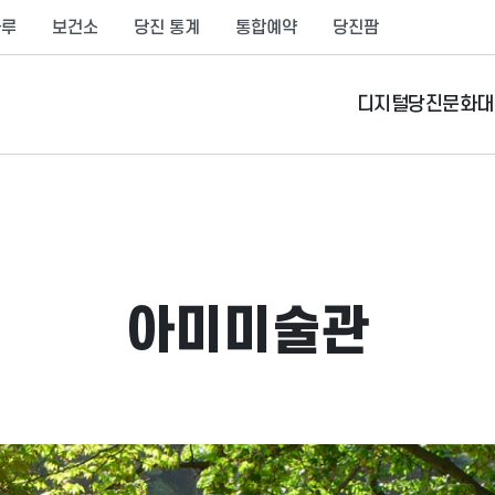
나루
보건소
당진 통계
통합예약
당진팜
디지털당진문화대
아미미술관