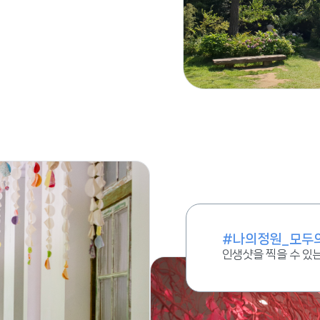
#나의정원_모두
인생샷을 찍을 수 있