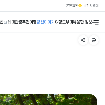
본인확인
당진시의회
전
테마관광
추천여행
당진이야기
여행도우미
유용한 정보