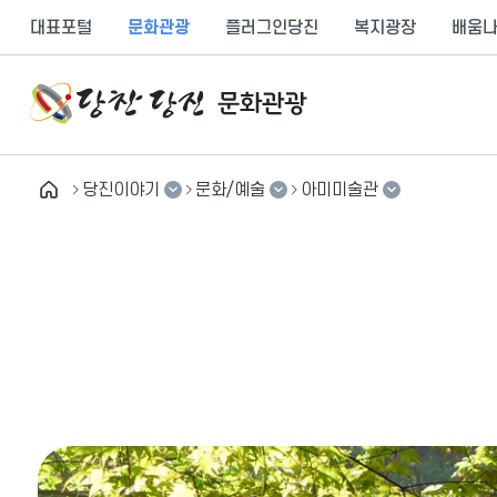
만
대표포털
문화관광
플러그인당진
복지광장
배움
족
도
의
견
을
입
당진이야기
문화/예술
아미미술관
력
해
테마관광
축제/행사
아미미술관
주
세
추천여행
박물관
월드아트서커스공연장
요
당진이야기
공원
당진시 충남 합창단
여행도우미
문화유산
삽교호 드론 라이트쇼
유용한 정보
문화/예술