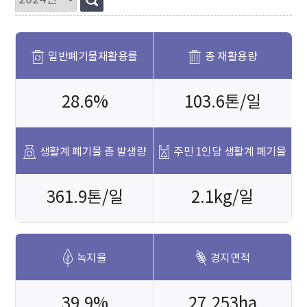
일반폐기물
재활용률
총 재활용량
28.6%
103.6톤/일
생활계 폐기물
총 발생량
주민 1인당
생활계 폐기물
배출량
361.9톤/일
2.1kg/일
녹지율
경지면적
39.9%
27,253ha