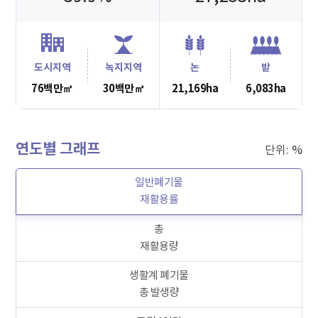
도시지역
녹지지역
논
밭
76백만㎡
30백만㎡
21,169ha
6,083ha
연도별 그래프
단위: %
일반폐기물
재활용률
총
재활용량
생활계 폐기물
총 발생량