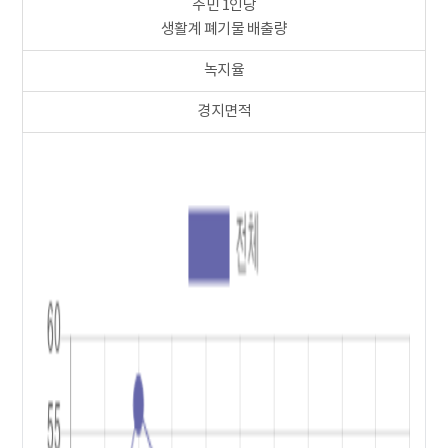
주민 1인당
생활계 폐기물 배출량
녹지율
경지면적