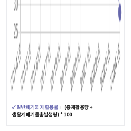
✓ 일반폐기물 재활용률
(총재활용량 ÷
생활계폐기물총발생량) * 100