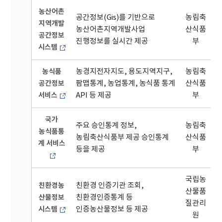
농산어촌
공간정보(Gis)를 기반으로
농림축
지역개발
농산어촌지역개발사업
산식품
공간정보
진행정보를 실시간 제공
부
시스템
농식품
농경지전자지도, 용도지역지구,
농림축
공간정보
팜맵통계, 농업통계, 농식품 통계
산식품
서비스
API 등 제공
부
국가
주요 승인통계 정보,
농림축
농식품통
농림축산식품부 제공 승인통계
산식품
계 서비스
등을 제공
부
국립농
친환경농
친환경 인증기관 조회,
산물품
산물정보
친환경인증통계 등
질관리
시스템
인증농산물정보 등 제공
원