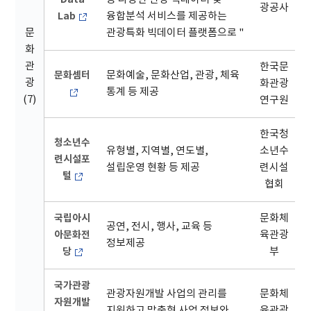
광공사
Lab
융합분석 서비스를 제공하는
문
관광특화 빅데이터 플랫폼으로 "
화
관
한국문
문화셈터
문화예술, 문화산업, 관광, 체육
광
화관광
통계 등 제공
(7)
연구원
한국청
청소년수
유형별, 지역별, 연도별,
소년수
련시설포
설립운영 현황 등 제공
련시설
털
협회
국립아시
문화체
공연, 전시, 행사, 교육 등
아문화전
육관광
정보제공
당
부
국가관광
관광자원개발 사업의 관리를
문화체
자원개발
지원하고 맞춤형 사업 정보와
육관광