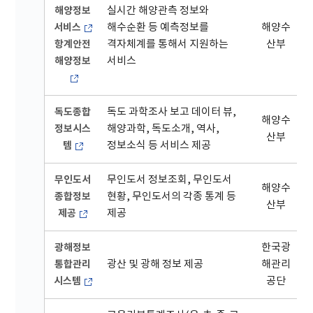
해양정보
실시간 해양관측 정보와
서비스
해수순환 등 예측정보를
해양수
항계안전
격자체계를 통해서 지원하는
산부
해양정보
서비스
독도종합
독도 과학조사 보고 데이터 뷰,
해양수
정보시스
해양과학, 독도소개, 역사,
산부
템
정보소식 등 서비스 제공
무인도서
무인도서 정보조회, 무인도서
해양수
종합정보
현황, 무인도서의 각종 통계 등
산부
제공
제공
광해정보
한국광
통합관리
광산 및 광해 정보 제공
해관리
시스템
공단