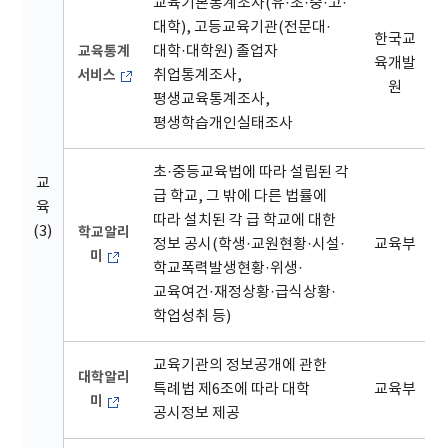
교육기본통계조사(유·초·중·고·
대학), 고등교육기관(전문대·
한국교
교육통계
대학·대학원) 졸업자
육개발
서비스
취업통계조사,
원
평생교육통계조사,
평생학습개인실태조사
초·중등교육법에 따라 설립된 각
교
급 학교, 그 밖에 다른 법률에
육
따라 설치된 각 급 학교에 대한
(3)
학교알리
정보 공시(학생·교원현황·시설·
교육부
미
학교폭력발생현황·위생·
교육여건·재정상황·급식상황·
학업성취 등)
교육기관의 정보공개에 관한
대학알리
특례법 제6조에 따라 대학
교육부
미
공시정보 제공