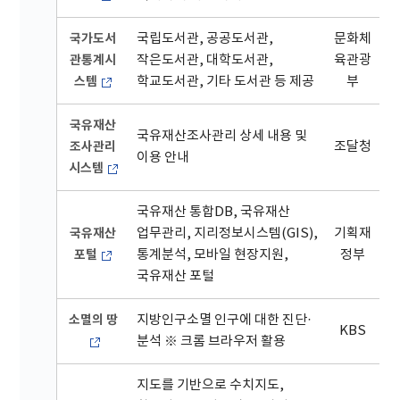
국가도서
국립도서관, 공공도서관,
문화체
관통계시
작은도서관, 대학도서관,
육관광
스템
학교도서관, 기타 도서관 등 제공
부
국유재산
국유재산조사관리 상세 내용 및
조사관리
조달청
이용 안내
시스템
국유재산 통합DB, 국유재산
국유재산
업무관리, 지리정보시스템(GIS),
기획재
포털
통계분석, 모바일 현장지원,
정부
국유재산 포털
소멸의 땅
지방인구소멸 인구에 대한 진단·
KBS
분석 ※ 크롬 브라우저 활용
지도를 기반으로 수치지도,