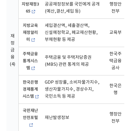
지방재정3
공공재정정보를 국민에게 공개
행정안
65
(예산,결산,세입 등)
전부
지방교육
세입결산액, 세출결산액,
재정알리
신설예정학교, 페교재산현황,
교육부
재
미
부채현황 등 제공
정
금
주택금융
한국주
융
주택금융 및 주택저당증권
통계시스
택금융
(4)
(MBS) 관련 통계의 제공
템
공사
한국은행
GDP 성장률, 소비자물가지수,
한국은
경제통계
생산자물가지수, 경상수지,
행
시스템
국민소득 등 제공
국민재난
행정안
안전포털
재난발생정보
전부