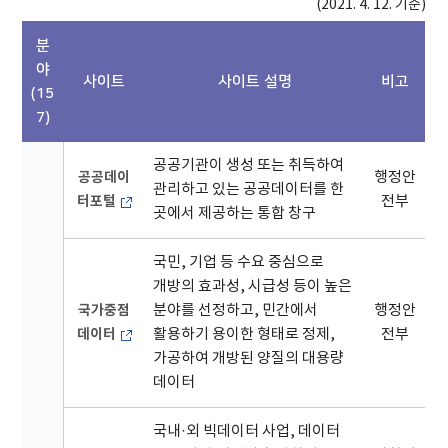
(2021. 4. 12. 기준)
분
야
사이트
사이트 설명
비고
(15
7)
공공기관이 생성 또는 취득하여
공공데이
행정안
관리하고 있는 공공데이터를 한
터포털
전부
곳에서 제공하는 통합 창구
국민, 기업 등 수요 중심으로
개방의 효과성, 시급성 등이 높은
국가중점
분야를 선정하고, 민간에서
행정안
데이터
활용하기 용이한 형태로 정제,
전부
가공하여 개방된 양질의 대용량
데이터
국내·외 빅데이터 사업, 데이터