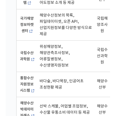
템
어도정보 소개 등 제공
해양수산정보의 목록,
국가해양
국립해
파일데이터셋, 오픈 API,
정보마켓
양조사
산업지원정보를 다양한 방식으로
센터
원
제공
위성해양정보,
국립수
국립수산
해양관측조사정보,
산과학
과학원
어류질병정보,
원
수산생명자원정보
통합수산
바다숲, 바다목장, 인공어초
해양수
자원정보
조성현황 제공
산부
시스템
해양수산
선박 스케불, 어업별 조업정보,
해양수
빅데이터
수산물 유통소비 데이터 등 제공
산부
거래소