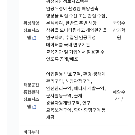
위성해양정보시스템은
인공위성이 촬영한 해양관측
영상을 직접 수신 또는 간접 수집,
위성해양
분석하여, 한반도 주변 해양
국립수
정보시스
상황을 모니터링하고 해양환경을
산과학
템
연구하며, 수집된 인공위성
원
데이터를 국내 연구기관,
교육기관 및 기업에서 활용할 수
있도록 공개/배포
어업활동 보호구역, 환경·생태계
관리구역, 해양관광구역,
해양공간
안전관리구역, 에너지 개발구역,
통합관리
해양수
군사활동구역, 골재·
정보시스
산부
광물자원개발구역, 연구·
템
교육보전구역, 항만·항행구역 등
제공
바다누리