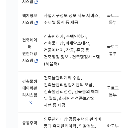
시스템
택지정보
사업지구정보 정보 지도 서비스,
국토교
시스템
주제별 통계 등 제공
통부
건축인허가, 주택인허가,
건축데이
건축물대장,폐쇄말소대장,
터
국토교
건물에너지, 착공, 준공 등
민간개방
통부
건축행정 정보 - 건축행정시스템
시스템
(세움터)
건축물관리계획 수립,
건축물생
건축물관리점검기관의 모집,
애이력관
국토교
건축물관리점검, 건축물의 해체
리시스템
통부
및 멸실, 화재안전성증보강의
시행 등 제공
의무관리대상 공동주택의 관리비
공동주택
등과 유지관리이력, 입찰정보,
한국부