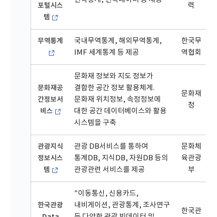
포털시스
력
템
무역통계
국내무역통계, 해외무역통계,
한국무
IMF 세계통계 등 제공
역협회
문화재 정보와 지도 정보가
문화재공
결합한 공간 정보 활용체계.
문화재
간정보서
문화재 위치정보, 속정정보에
청
비스
대한 공간 데이터베이스와 활용
시스템을 구축
관광지식
관광 DB서비스를 통하여
문화체
정보시스
통계DB, 지식DB, 자원DB 등의
육관광
템
관광관련 서비스를 제공
부
"이동통신, 신용카드,
한국관광
내비게이션, 관광통계, 조사연구
한국관
Data
등 다양한 관광 빅데이터 및