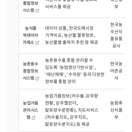
통합정보
서비스를 제공
부
시스템
한국농
농식품
데이터 상품, 전국도매시장
수산식
빅데이터
가격비교, 농산물 물류정보,
품유통
거래소
농산물별 출하지 추천 등 제공
공사
농촌용수를 종합 관리할 수
농촌용수
한국농
있도록 '농업생산기반시설',
종합정보
어촌공
'재난재해', '수자원' 등의 다양한
시스템
사
정보를 통합 관리
농업가뭄정보(저수율-강우량
농업가뭄
현황, 강우캘린더,
농림축
관리시스
밭토양수분현황), 지도서비스
산식품
템
(저수율지도, 강우지도,
부
밭토양수분지도) 등 제공