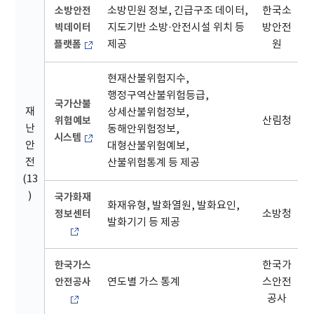
소방안전
소방민원 정보, 긴급구조 데이터,
한국소
빅데이터
지도기반 소방·안전시설 위치 등
방안전
플랫폼
제공
원
현재산불위험지수,
행정구역산불위험등급,
국가산불
재
상세산불위험정보,
위험예보
산림청
난
동해안위험정보,
시스템
안
대형산불위험예보,
전
산불위험통계 등 제공
(13
)
국가화재
화재유형, 발화열원, 발화요인,
정보센터
소방청
발화기기 등 제공
한국가스
한국가
안전공사
연도별 가스 통계
스안전
공사