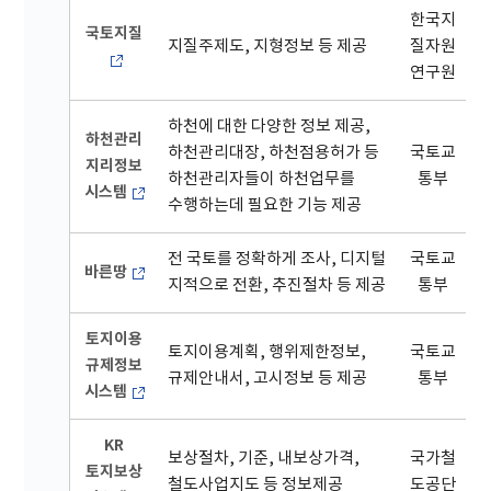
한국지
국토지질
지질주제도, 지형정보 등 제공
질자원
연구원
하천에 대한 다양한 정보 제공,
하천관리
하천관리대장, 하천점용허가 등
국토교
지리정보
하천관리자들이 하천업무를
통부
시스템
수행하는데 필요한 기능 제공
전 국토를 정확하게 조사, 디지털
국토교
바른땅
지적으로 전환, 추진절차 등 제공
통부
토지이용
토지이용계획, 행위제한정보,
국토교
규제정보
규제안내서, 고시정보 등 제공
통부
시스템
KR
보상절차, 기준, 내보상가격,
국가철
토지보상
철도사업지도 등 정보제공
도공단