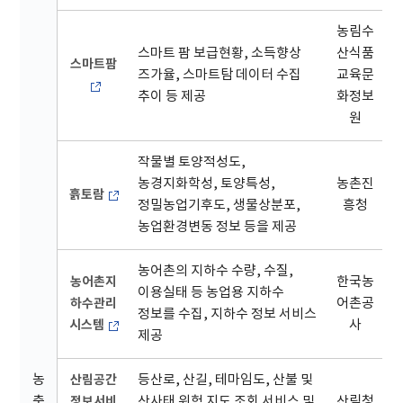
농림수
스마트 팜 보급현황, 소득향상
산식품
스마트팜
즈가율, 스마트탐 데이터 수집
교육문
추이 등 제공
화정보
원
작물별 토양적성도,
농경지화학성, 토양특성,
농촌진
흙토람
정밀농업기후도, 생물상분포,
흥청
농업환경변동 정보 등을 제공
농어촌의 지하수 수량, 수질,
농어촌지
한국농
이용실태 등 농업용 지하수
하수관리
어촌공
정보를 수집, 지하수 정보 서비스
시스템
사
제공
농
산림공간
등산로, 산길, 테마임도, 산불 및
축
정보서비
산사태 위험 지도 조회 서비스 및
산림청