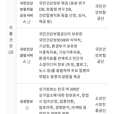
국민건강
국민건강정보 제공 (표본 연구
국민건
보험자료
DB, 맞춤형 연구 DB,
강보험
공유서비
건강질병지표 등을 신청, 심사,
공단
스
제공 등)
식
품
국민건강보험공단이 보유한
건
국민건강정보DB와 식약처,
강
기상청, 환경부가 보유한
국민건강
국민건
(2)
식중독자료, 기상기후자료,
알람서비
강보험
환경자료를 연계하고 민간의
스
공단
소셜미디어 정보 (트윗, 블로그,
뉴스 등)를 융합하여 주요 질병의
위험도 동향과 알람을 제공
상가정보는 전국 약 200만
상가업소에 대한 정보로서, 창업
소상인
상권정보
시 입지선정, 업종전환,
시장진
점포이력, 경쟁분석, 마케팅 등
흥공단
창업과 경영을 위한