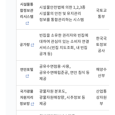
시설물통
시설물안전법에 의한 1,2,3종
합정보관
국토교
시설물의 안전 및 유지관리
리시스템
통부
정보를 통합관리하는 시스템
빈집을 소유한 권리자와 빈집에
한국국
대하여 관심이 있는 소비자 연결
공가랑
토정보
서비스(빈집 지도조회, 내 빈집
공사
공개 등)
공유수면점용·사용,
연안포털
해양수
공유수면매립준공, 연안 침식 등
산부
제공
국가광물
광물자원 분포도,
산업통
자원지리
광물자원매장량, 시추정보 등
상자원
정보망
제공
부