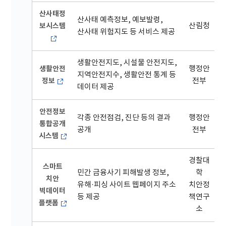
산사태정
산사태 예측정보, 예보발령,
보시스템
산림청
산사태 위험지도 등 서비스 제공
생활안전지도, 시설물 안전지도,
생활안전
행정안
지역안전지수, 생활안전 통계 등
정보
전부
데이터 제공
안전정보
각종 안전점검, 진단 등의 결과
행정안
통합공개
공개
전부
시스템
경찰대
스마트
민간 금융사기 피해발생 정보,
학
치안
유해·피싱 사이트 웹페이지 주소
치안정
빅데이터
등 제공
책연구
플랫폼
소