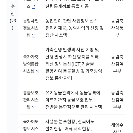
수
스
산림통계정보 등을 제공
산
(23
농림사업
농업인이 관련 사업정보 신속·
농림축
)
정보시스
편리하제공, 농림사업의 신청 및
산식품
템
정산 시스템
부
가축질병 발생의 사전 예방 및
국가가축
질병 발생시 확산 방지를 위해
농림축
방역통합
최신 정보통신(ICT)기술을
산검역
시스템
활용하여 동물질병 및 가축방역
본부
정보 통합 관리
동물보호
유기동물관리에서 동물등록에
농림축
관리시스
이르기까지 동물보호 업무
산검역
템
전반을 통합적으로 관리 시스템
본부
국가어도
시설물 분포현황, 전국어도
해양수
정보시스
설치현황, 어류 서식현황,
산부