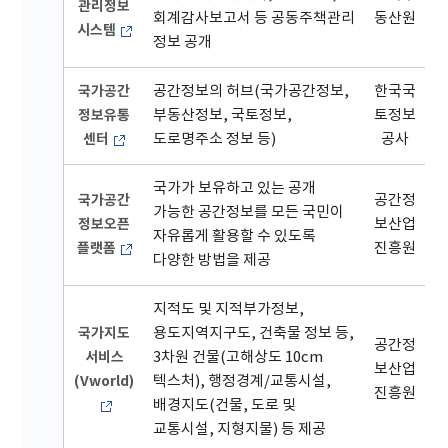
관리정보
회계감사보고서 등 공동주책관리
동산원
시스템
정보 공개
국가공간
공간정보의 허브(국가공간정보,
한국국
정보유통
부동산정보, 국토정보,
토정보
센터
도로명주소 정보 등)
공사
국가가 보유하고 있는 공개
국가공간
공간정
가능한 공간정보를 모든 국민이
정보오픈
보산업
자유롭게 활용할 수 있도록
플랫폼
진흥원
다양한 방법을 제공
지적도 및 지적부가정보,
국가지도
용도지역지구도, 건축물 정보 등,
공간정
서비스
3차원 건물(고해상도 10cm
보산업
(Vworld)
텍스처), 행정경계/교통시설,
진흥원
배경지도(건물, 도로 및
교통시설, 지형지물) 등 제공