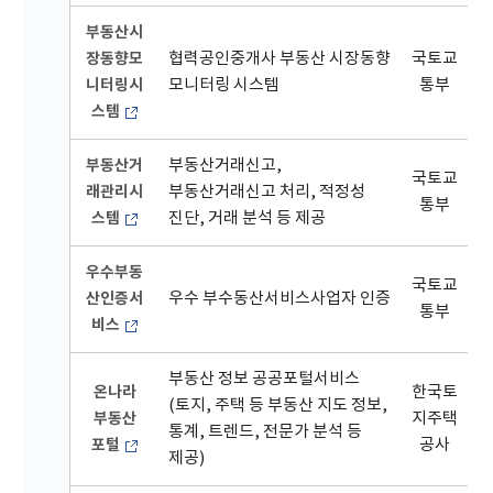
부동산시
장동향모
협력공인중개사 부동산 시장동향
국토교
니터링시
모니터링 시스템
통부
스템
부동산거
부동산거래신고,
국토교
래관리시
부동산거래신고 처리, 적정성
통부
스템
진단, 거래 분석 등 제공
우수부동
국토교
산인증서
우수 부수동산서비스사업자 인증
통부
비스
부동산 정보 공공포털서비스
온나라
한국토
(토지, 주택 등 부동산 지도 정보,
부동산
지주택
통계, 트렌드, 전문가 분석 등
포털
공사
제공)