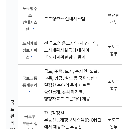
도로명주
소
행정안
도로명주소 안내시스템
안내시스
전부
템
도시계획
전 국토의 용도지역·지구·구역,
국토교
정보서비
도시계획시설등에 대하여
통부
스
「도시계획현황」 통계
국토, 주택, 토지, 수자원, 도로,
국토교통
교통, 항공, 철도 등 국민생활과
국토교
통계누리
밀접한 분야의 통계자료를
통부
승인통계, e-나라지료,
행정자료로 구분하여 제공
국
토
한국감정원
관
국토부
부동산통계정보시스템(R-ONE)
국토교
리
부동산실
에서 제공하는 부동산
통부