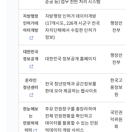
준공 등) 업무 전반 처리 시스템
지방행정
지방행정 인허가 데이터개방
인허가데
(17개시도, 226개 시군구 전국
행정안
이터개방
자치단체에서 수집한 인허가
전부
정보)
대한민국
행정안
정보공개
대한민국 정보공개 홈페이지
전부
온라인
한국고
전국 청년정책과 공간정보를
청년센터
용정보
한데 모아 제공하는 웹사이트
원
한눈에보
주요 민원창구를 총망라하여
국민권
는
전체 민원현황을 확인하고
익위원
민원빅데
데이터를 활용할 수 있는 민원
회
이터
빅데이터 개방 서비스