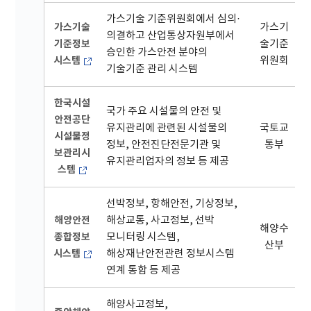
가스기술 기준위원회에서 심의·
가스기술
가스기
의결하고 산업통상자원부에서
기준정보
술기준
승인한 가스안전 분야의
시스템
위원회
기술기준 관리 시스템
한국시설
국가 주요 시설물의 안전 및
안전공단
유지관리에 관련된 시설물의
국토교
시설물정
정보, 안전진단전문기관 및
통부
보관리시
유지관리업자의 정보 등 제공
스템
선박정보, 항해안전, 기상정보,
해양안전
해상교통, 사고정보, 선박
해양수
종합정보
모니터링 시스템,
산부
시스템
해상재난안전관련 정보시스템
연계 통합 등 제공
해양사고정보,