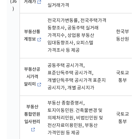
(36
거래가
실거래가격
)
전국지가변동률, 전국주택가격
동향조사, 공동주택 실거래
부동산통
한국부
가격지수, 상업용 부동산
계정보
동산원
임대동향조사, 오피스텔
가격조사 등 제공
공동주택 공시가격,
부동산공
표준단독주택 공시가격,
국토교
시가격
개별단독주택 공시가격 표준지
통부
알리미
공시지가, 개별 공시지가
부동산 종합증명서,
부동산
토지이동민원. 건축물변경 및
통합민원
국토교
의제처리민원, 비법인민원 및
일사편리
통부
전산자료이용민원, 부동산
가격민원 등 제공