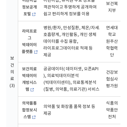
어린이집
어린이집, 유치원 주요 정보를
보건복
정보공개
객관적이고 투명하게 공개하여
지부
포털
쉽고 편리하게 정보를 이용
병원/환자, 만성질환, 체온/자세.
연세대
라이프로
호흡량계, 개인활동, 개인 생체
학교
그
데이터를 수집 융합,
원주산
빅데이터
라이프로그데이터로 적재 등
학협력
플랫폼
제공
단
보
건
보건의료
공공데이터( 데이터셋, 오픈API
의
건강보
빅데이터
), 의료빅데이터분석
료
험심사
개방시스
(빅데이터센터), 의료통계분석
(3)
평가원
템
(질병, 의약품, 의료기관) 서비스
의약품통
식품의
의약품 및 화장품 품목 정보 등
합정보시
약품안
제공
스템
전처