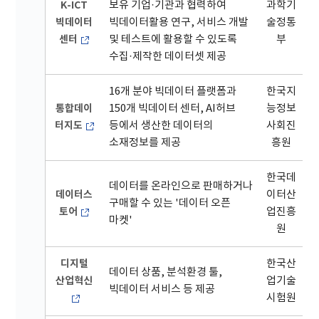
K-ICT
보유 기업·기관과 협력하여
과학기
빅데이터
빅데이터활용 연구, 서비스 개발
술정통
센터
및 테스트에 활용할 수 있도록
부
수집·제작한 데이터셋 제공
16개 분야 빅데이터 플랫폼과
한국지
통합데이
150개 빅데이터 센터, AI허브
능정보
터지도
등에서 생산한 데이터의
사회진
소재정보를 제공
흥원
한국데
데이터를 온라인으로 판매하거나
데이터스
이터산
구매할 수 있는 '데이터 오픈
토어
업진흥
마켓'
원
디지털
한국산
데이터 상품, 분석환경 툴,
산업혁신
업기술
빅데이터 서비스 등 제공
시험원