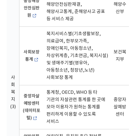
중앙해양
해양안전심판재결,
해양수
안전심판
해양사고통계, 준해양사고 공표
산부
원
등 서비스 제공
복지서비스별(기초생활보장,
의료급여, 한부모가족,
장애인복지, 아동청소년,
사회보장
보건복
차상위계층, 기초연금, 복지시설)
통계
지부
및 생애주기별(영유아,
아동청소년, 청장년,노년)
사
사회보장 통계
회
복
통계청, OECD, WHO 등 타
중앙자살
지
기관의 자살관련 통계를 한 곳에
중앙자
예방센터
(3)
모아 이용자가 원하는 통계를
살예방
(데이터포
편리하게 이용할 수 있도록
센터
털)
서비스