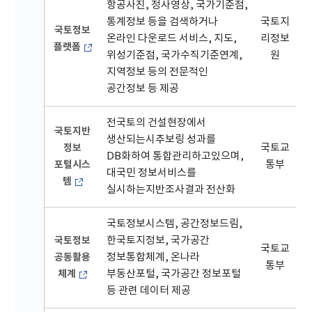
항공사진, 정사영상, 국가기준점,
통계정보 등을 검색하거나
국토지
국토정보
온라인 다운로드 서비스, 지도,
리정보
플랫폼
위성기준점, 국가수직기준연계,
원
지역정보 등의 전문적인
공간정보 등 제공
전국토의 건설현장에서
국토지반
생산되는시추보링 성과를
정보
국토교
DB화하여 통합관리하고있으며,
포털시스
통부
대국민 정보서비스를
템
실시하는지반조사결과 전산화
국토정보시스템, 공간정보드림,
국토정보
한국토지정보, 국가공간
국토교
공동활용
정보통합체계, 온나라
통부
체계
부동산포털, 국가공간 정보포털
등 관련 데이터 제공