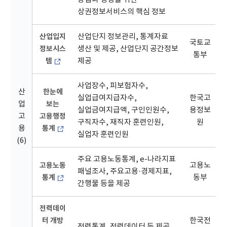
상권정보서비스의 핵심 정보
산업입지
산업단지 정보관리, 통계자료
국토교
정보시스
생산 및 제공, 산업단지 공간정보
통부
템
제공
사업장수, 피보험자수,
산
한눈에
실업급여지급자수,
한국고
업
보는
실업금여지급액, 구인인원수,
용정보
고
고용행정
구직자수, 재직자 훈련인원,
원
용
통계
실업자 훈련인원
(6)
주요 고용노동통계, e-나라지표
고용노동
고용노
패널조사, 주요고용·경제지표,
통계
동부
간행물 등을 제공
전력데이
터 개방
한국전
전력통계, 전력데이터 등 제공