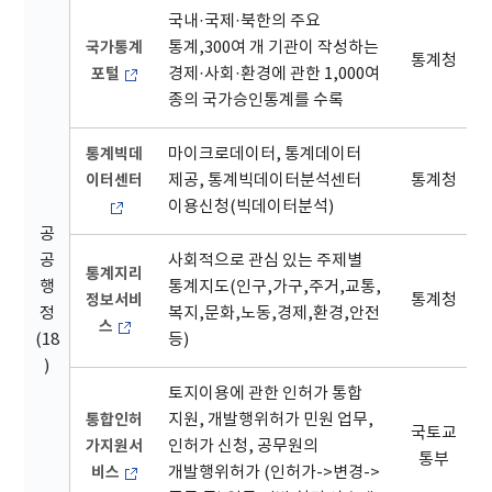
국내·국제·북한의 주요
국가통계
통계,300여 개 기관이 작성하는
통계청
포털
경제·사회·환경에 관한 1,000여
종의 국가승인통계를 수록
통계빅데
마이크로데이터, 통계데이터
이터센터
제공, 통계빅데이터분석센터
통계청
이용신청(빅데이터분석)
공
공
사회적으로 관심 있는 주제별
통계지리
행
통계지도(인구,가구,주거,교통,
정보서비
통계청
정
복지,문화,노동,경제,환경,안전
스
(18
등)
)
토지이용에 관한 인허가 통합
통합인허
지원, 개발행위허가 민원 업무,
국토교
가지원서
인허가 신청, 공무원의
통부
비스
개발행위허가 (인허가->변경->