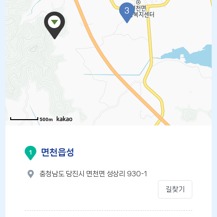
500m
면천읍성
1
충청남도 당진시 면천면 성상리 930-1
길찾기