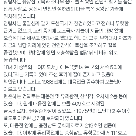
영탑사는 웅장한 고목과 소나무 숲에 둘러 쌓인 천년의 향기를 품은
전통 사찰로, 당진시 면천면 성하리의 마을 북쪽 상왕산 기슭에
위치해 있습니다.
영탑사는 통일신라 말기 도선국사가 창건하였다고 전하나 뚜렷한
근거는 없으며, 고려 중기에 보조국사 지눌이 지금의 대방 앞에
오층석탑을 세우고 영탑사로 했다고 합니다. 그 뒤 무학대사 자초가
지금의 법당 자리에 있던 천연암석에 불상을 조각하고 절을
중건했으며 대방 앞에 있던 오층석탑을 법당 뒤의 바위 위로
옮겼습니다.
18세기 중엽의 「여지도서」에는 “영탑사는 군의 서쪽 5리에
있다.”라는 기록이 있어 조선 후기에 절이 존재하고 있음이
확인됩니다. 그리고 1988년에는 대웅전을 중수하여 오늘날에
이르고 있습니다.
현존하는 건물로는 대웅전 및 유리광전, 산식각, 요사채 2동 등이
있습니다, 원래 대웅전 안에는 보물 409호로 지정된
금동비로자나불삼존좌상이 있었으나 1975년의 도난과 회수 이후
별도로 마련된 공간에 보관되어 있습니다.
또, 대웅전 안에는 충청남도 문화재자료 제219호인 범종이
있습니다. 이밖에 유리광전에는 충청남도 유형문화재 제111호로