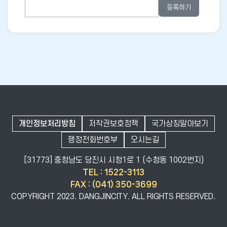
충청남도 당진시 면천면 동문1길 26 (성상리 808-
42)
041-355-0310
길찾기
개인정보처리방침
저작권보호정책
국가상징알아보기
행정전화번호부
오시는길
[31773] 충청남도 당진시 시청1로 1 (수청동 1002번지)
TEL
: 1522-3113
FAX
: (041) 350-3699
COPYRIGHT 2023. DANGJINCITY. ALL RIGHTS RESERVED.