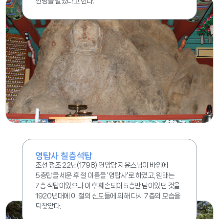
안녕을 빌었다고 한다.
영탑사 칠층석탑
조선 정조 22년(1798) 연암당 지윤스님이 바위에
5층탑을 세운 후 절 이름을 '영탑사'로 하였고, 원래는
7층 석탑이었으나 이후 훼손되어 5층만 남아있던 것을
1920년대에 이 절의 신도들에 의해 다시 7층의 모습을
되찾았다.