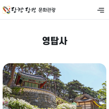
만
족
도
의
견
을
영탑사
입
력
해
주
세
요