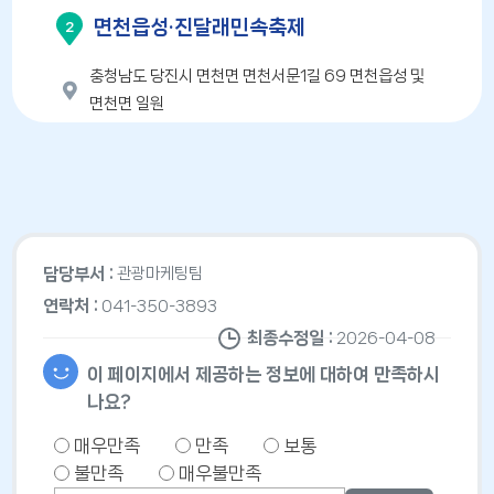
면천읍성·진달래민속축제
2
충청남도 당진시 면천면 면천서문1길 69 면천읍성 및
면천면 일원
041-360-8355
길찾기
면천두견주전수교육관
3
담당부서 :
관광마케팅팀
연락처 :
충청남도 당진시 면천면 성하로 250
041-350-3893
면천두견주보존회 041-355-5430
최종수정일 :
2026-04-08
길찾기
이 페이지에서 제공하는 정보에 대하여 만족하시
나요?
매우만족
만족
보통
3·10학생독립만세운동기념관
4
불만족
매우불만족