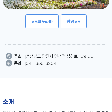
VR
파노라마
항공VR
주소
충청남도 당진시 면천면 성하로 139-33
문의
041-356-3204
소개