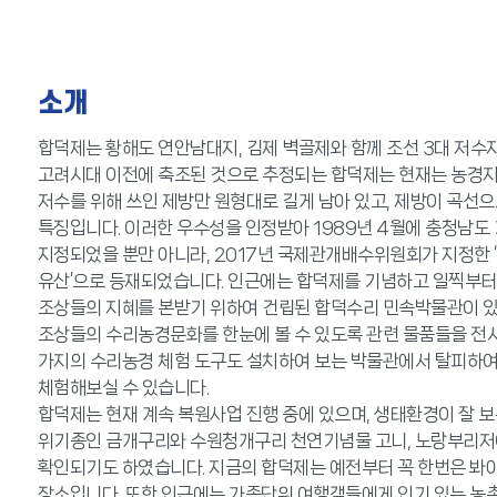
소개
합덕제는 황해도 연안남대지, 김제 벽골제와 함께 조선 3대 저수
고려시대 이전에 축조된 것으로 추정되는 합덕제는 현재는 농경지
저수를 위해 쓰인 제방만 원형대로 길게 남아 있고, 제방이 곡선
특징입니다. 이러한 우수성을 인정받아 1989년 4월에 충청남도 
지정되었을 뿐만 아니라, 2017년 국제관개배수위원회가 지정한 
유산’으로 등재되었습니다. 인근에는 합덕제를 기념하고 일찍부터
조상들의 지혜를 본받기 위하여 건립된 합덕수리 민속박물관이 있
조상들의 수리농경문화를 한눈에 볼 수 있도록 관련 물품들을 전
가지의 수리농경 체험 도구도 설치하여 보는 박물관에서 탈피하여
체험해보실 수 있습니다.
합덕제는 현재 계속 복원사업 진행 중에 있으며, 생태환경이 잘 
위기종인 금개구리와 수원청개구리 천연기념물 고니, 노랑부리저
확인되기도 하였습니다. 지금의 합덕제는 예전부터 꼭 한번은 봐
장소입니다. 또한 인근에는 가족단위 여행객들에게 인기 있는 