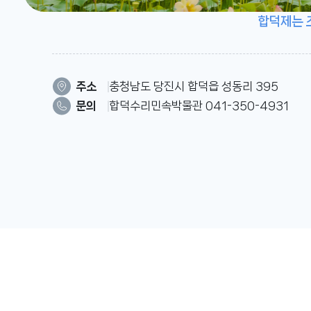
합덕제는 조
주소
충청남도 당진시 합덕읍 성동리 395
문의
합덕수리민속박물관 041-350-4931