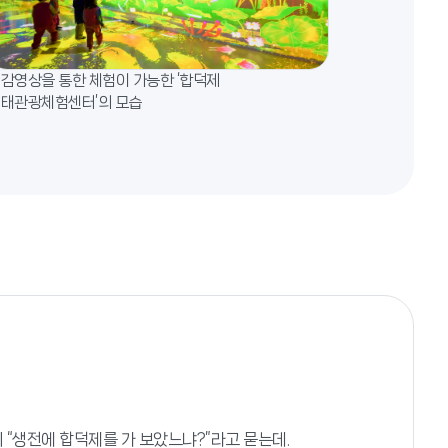
감영상을 통한 체험이 가능한 ‘합덕제
태관광체험센터’의 모습
 “생전에 합덕제를 가 보았느냐?”라고 묻는데.