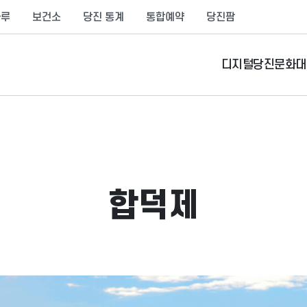
나루
보건소
당진 통계
통합예약
당진팜
디지털당진문화대
합덕제
관