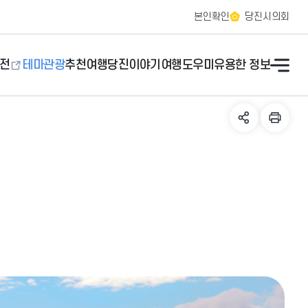
본인확인
당진시의회
전
테마관광
추천여행
당진이야기
여행도우미
유용한 정보