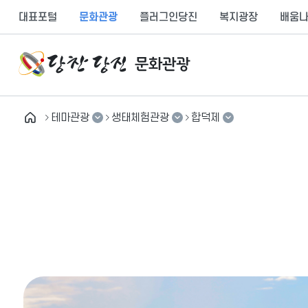
만
대표포털
문화관광
플러그인당진
복지광장
배움
족
도
의
견
을
입
테마관광
생태체험관광
합덕제
력
해
테마관광
해양문화관광
합덕제
주
세
추천여행
역사문화관광
삼선산수목원
요
당진이야기
생태체험관광
면천두견주전수교육
여행도우미
신평양조장
유용한 정보