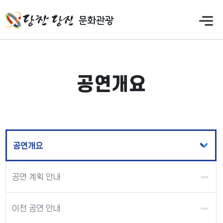
만
족
도
의
견
을
공연개요
입
력
해
주
세
요
공연개요
공연 계획 안내
이전 공연 안내