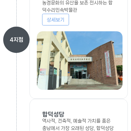
농경문화의 유산을 보존 전시하는 합
덕수리민속박물관
상세보기
4
지점
합덕성당
역사적, 건축적, 예술적 가치를 품은
충남에서 가장 오래된 성당, 합덕성당