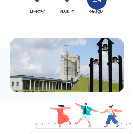
합덕성당
연지마을
신리성지