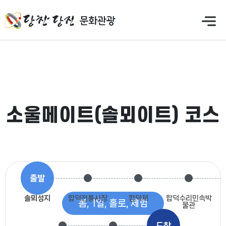
소울메이트(솔뫼이트) 코스
솔뫼성지
합덕전통시장
합덕제
합덕수리민속박
봄, 1일, 홀로, 체험
물관