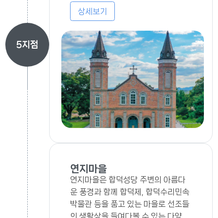
상세보기
5
지점
연지마을
연지마을은 합덕성당 주변의 아름다
운 풍경과 함께 합덕제, 합덕수리민속
박물관 등을 품고 있는 마을로 선조들
의 생활상을 들여다볼 수 있는 다양한