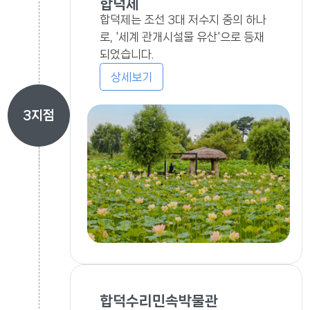
합덕제
합덕제는 조선 3대 저수지 중의 하나
로, '세계 관개시설물 유산'으로 등재
되었습니다.
상세보기
3
지점
합덕수리민속박물관