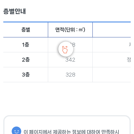
층별안내
층별
면적(단위 : ㎡)
1층
328
재
2층
342
정
3층
328
이 페이지에서 제공하는 정보에 대하여 만족하시