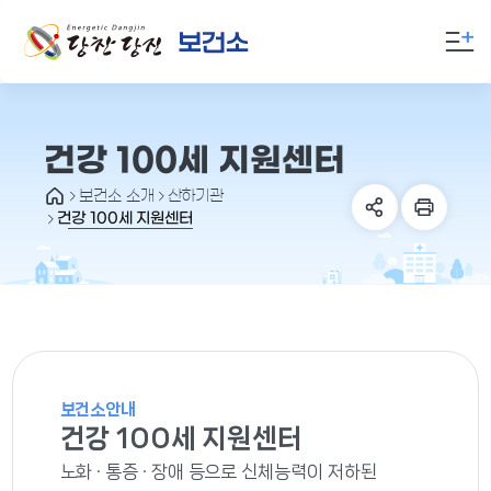
만
족
도
의
견
을
건강 100세 지원센터
입
보건소 소개
산하기관
력
건강 100세 지원센터
해
주
세
요
보건소안내
건강 100세 지원센터
노화 · 통증 · 장애 등으로 신체능력이 저하된