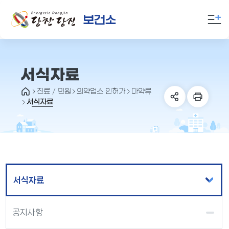
만
족
도
의
견
을
서식자료
입
진료 / 민원
의약업소 인허가
마약류
력
서식자료
해
주
세
요
서식자료
공지사항