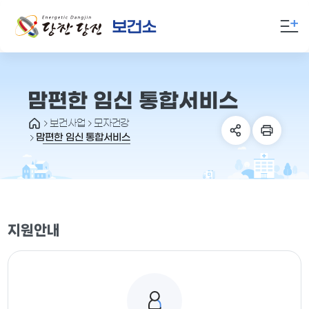
만
족
도
의
견
을
맘편한 임신 통합서비스
입
보건사업
모자건강
력
맘편한 임신 통합서비스
해
주
세
요
지원안내