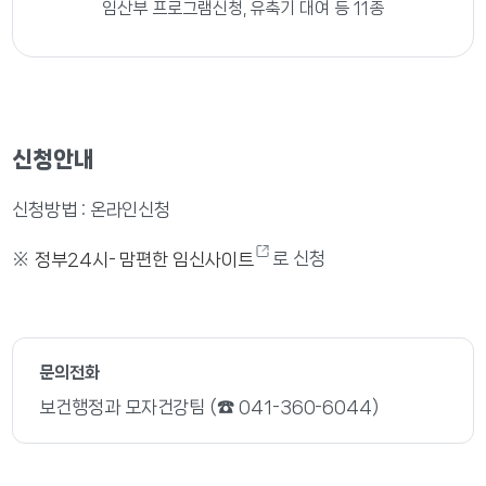
임산부 프로그램신청, 유축기 대여 등 11종
신청안내
신청방법 : 온라인신청
※
로 신청
정부24시- 맘편한 임신사이트
문의전화
보건행정과 모자건강팀 (☎ 041-360-6044)