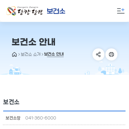
만
족
도
의
견
을
보건소 안내
입
력
보건소 안내
보건소 소개
해
주
세
요
보건소
보건소장
041-360-6000