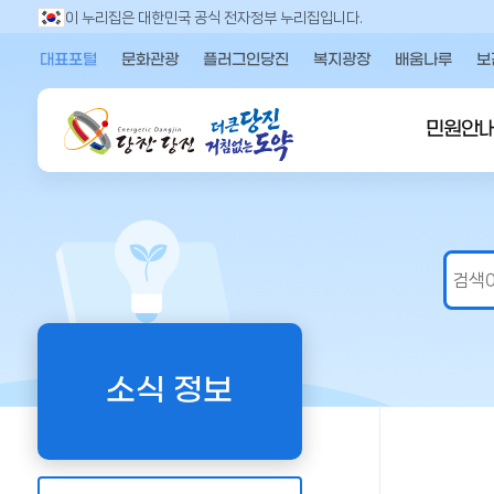
만
이 누리집은 대한민국 공식 전자정부 누리집입니다.
족
대표포털
문화관광
플러그인당진
복지광장
배움나루
보
도
의
견
민원안
을
입
력
해
주
세
요
소식 정보