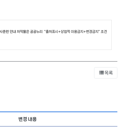
군사훈련 안내
저작물은 공공누리
"출처표시+상업적 이용금지+변경금지"
조건
목록
변경 내용