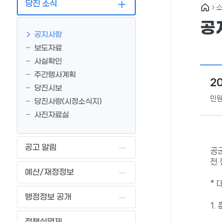
당진 소식
소
공
공지사항
보도자료
사실확인
주간행사계획
2
당진시보
민
당진사랑(시정소식지)
사진자료실
공고 알림
공
전 
예산/재정정보
*
행정정보 공개
1. 
정책실명제