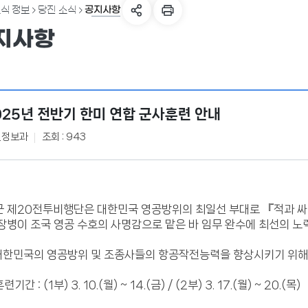
공지사항
식 정보
당진 소식
지사항
025년 전반기 한미 연합 군사훈련 안내
원정보과
조회 : 943
군 제20전투비행단은 대한민국 영공방위의 최일선 부대로 『적과 
장병이 조국 영공 수호의 사명감으로 맡은 바 임무 완수에 최선의 노
 대한민국의 영공방위 및 조종사들의 항공작전능력을 향상시키기 위해 
훈련기간 : (1부) 3. 10.(월) ~ 14.(금) / (2부) 3. 17.(월) ~ 20.(목)