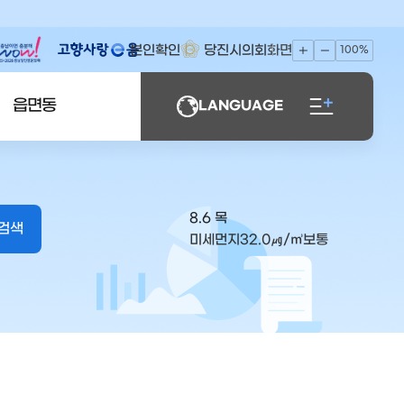
본인확인
당진시의회
화면
100%
읍면동
LANGUAGE
8.6 목
미세먼지
32.0
㎍/㎥
보통