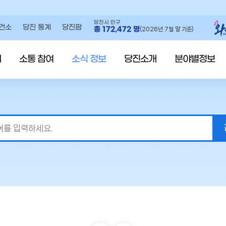
당진시 인구
건소
당진 통계
당진팜
총
172,472
명
(2026년 7월 말 기준)
내
소통 참여
소식 정보
당진소개
분야별정보