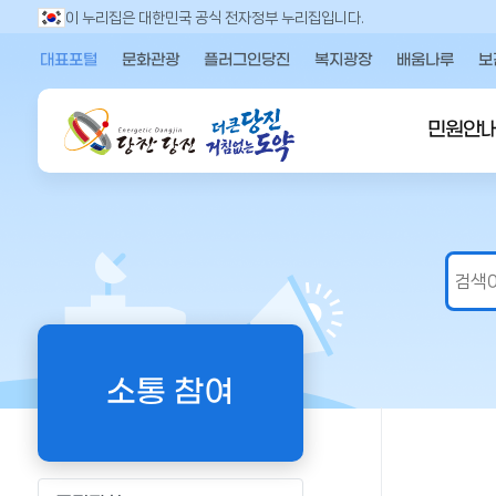
만
이 누리집은 대한민국 공식 전자정부 누리집입니다.
족
대표포털
문화관광
플러그인당진
복지광장
배움나루
보
도
의
견
민원안
을
입
력
해
주
세
요
소통 참여