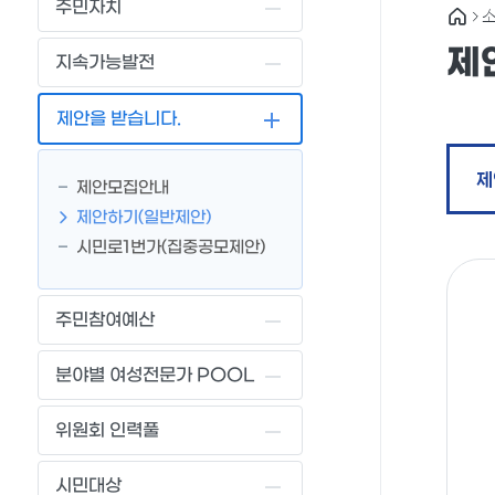
주민자치
소
제
지속가능발전
제안을 받습니다.
제
제안모집안내
제안하기(일반제안)
시민로1번가(집중공모제안)
주민참여예산
분야별 여성전문가 POOL
위원회 인력풀
시민대상