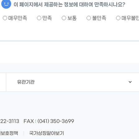
이 페이지에서 제공하는 정보에 대하여 만족하시나요?
매우만족
만족
보통
불만족
매우불
유관기관
522-3113
FAX
: (041) 350-3699
권보호정책
국가상징알아보기