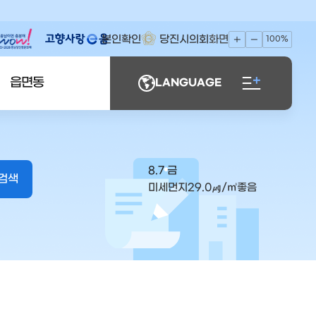
본인확인
당진시의회
화면
100%
읍면동
LANGUAGE
8.7 금
미세먼지
29.0
㎍/㎥
좋음