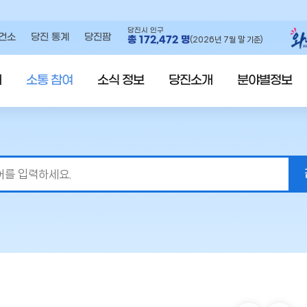
당진시 인구
건소
당진 통계
당진팜
총
172,472
명
(2026년 7월 말 기준)
내
소통 참여
소식 정보
당진소개
분야별정보