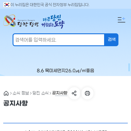
만
검
이 누리집은 대한민국 공식 전자정부 누리집입니다.
색
족
어
도
입
의
력
견
을
입
력
해
주
8.6 목
미세먼지
26.0
㎍/㎥
좋음
세
요
공지사항
소식 정보
당진 소식
공지사항