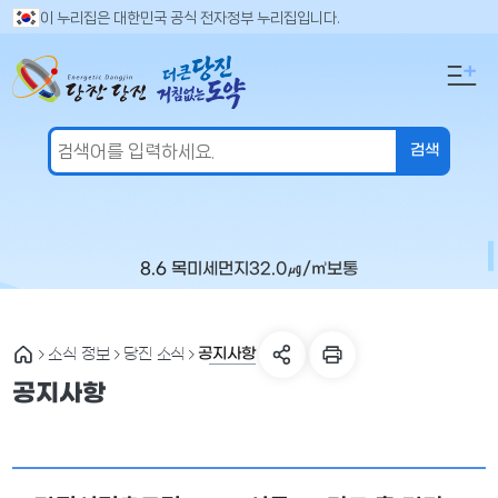
만
검
이 누리집은 대한민국 공식 전자정부 누리집입니다.
색
족
어
도
입
의
력
견
을
입
력
해
주
8.6 목
미세먼지
32.0
㎍/㎥
보통
세
요
공지사항
소식 정보
당진 소식
공지사항