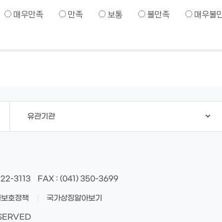
매우만족
만족
보통
불만족
매우불
유관기관
522-3113
FAX
: (041) 350-3699
권보호정책
국가상징알아보기
ESERVED