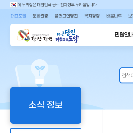
만
이 누리집은 대한민국 공식 전자정부 누리집입니다.
족
대표포털
문화관광
플러그인당진
복지광장
배움나루
보
도
의
견
민원안
을
입
력
해
주
세
요
소식 정보