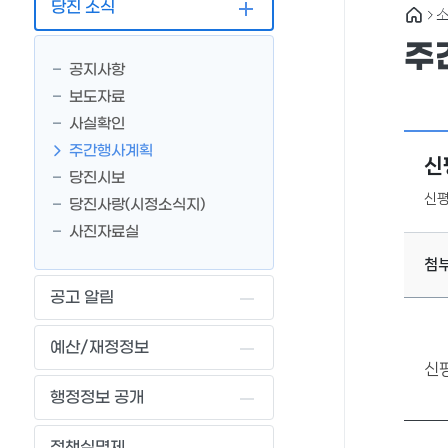
당진 소식
소
주
공지사항
보도자료
사실확인
주간행사계획
신
당진시보
신
당진사랑(시정소식지)
사진자료실
첨
공고 알림
예산/재정정보
신
행정정보 공개
정책실명제