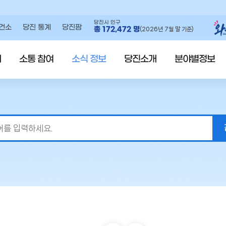
당진시 인구
건소
당진 통계
당진팜
총
172,472
명
(2026년 7월 말 기준)
내
소통 참여
소식 정보
당진소개
분야별정보