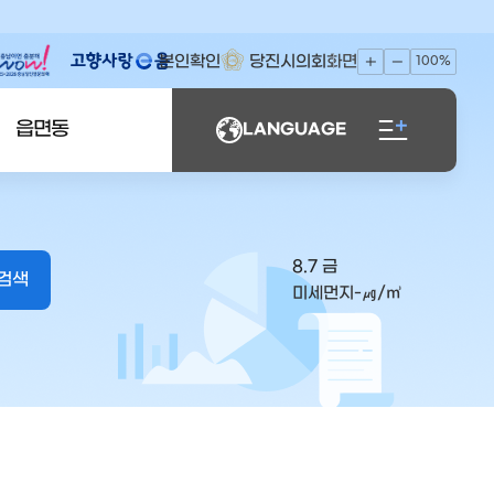
본인확인
당진시의회
화면
100%
읍면동
LANGUAGE
8.7 금
미세먼지
-
㎍/㎥