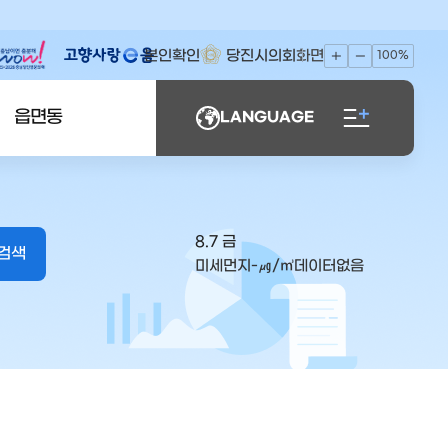
본인확인
당진시의회
화면
100%
읍면동
LANGUAGE
8.7 금
미세먼지
-
㎍/㎥
데이터없음