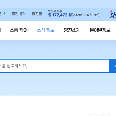
당진시 인구
건소
당진 통계
당진팜
총
172,472
명
(2026년 7월 말 기준)
내
소통 참여
소식 정보
당진소개
분야별정보