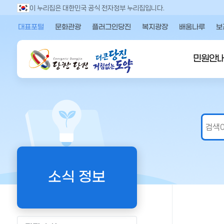
만
이 누리집은 대한민국 공식 전자정부 누리집입니다.
족
대표포털
문화관광
플러그인당진
복지광장
배움나루
보
도
의
견
민원안
을
입
력
해
주
세
요
소식 정보