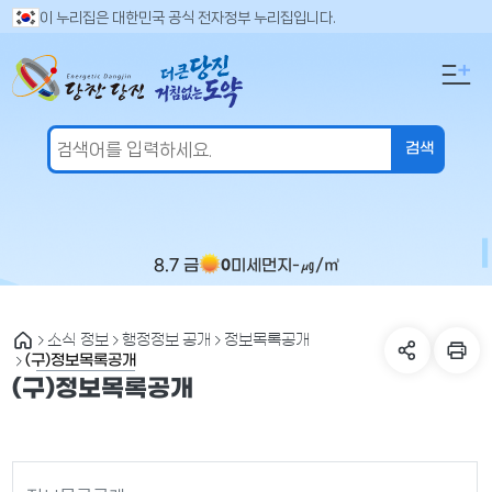
만
검
이 누리집은 대한민국 공식 전자정부 누리집입니다.
색
족
어
도
입
의
력
견
을
입
력
해
주
8.7 금
미세먼지
-
㎍/㎥
0
세
요
소식 정보
행정정보 공개
정보목록공개
(구)정보목록공개
(구)정보목록공개