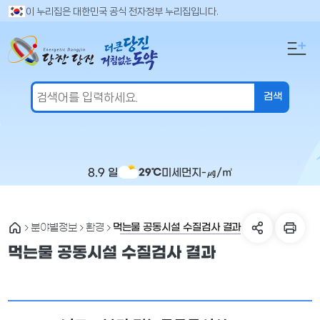
만
검
이 누리집은 대한민국 공식 전자정부 누리집입니다.
색
족
어
도
입
의
력
견
을
입
력
해
주
8.9 일
미세먼지
-
㎍/㎥
29℃
세
요
먹는물 공동시설 수질검사 결과
분야별정보
환경
먹는물 공동시설 수질검사 결과