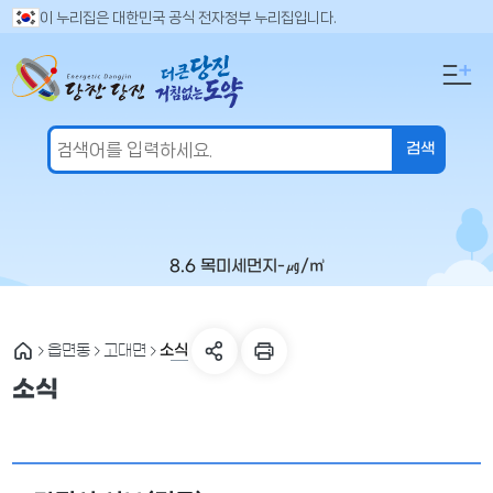
만
검
이 누리집은 대한민국 공식 전자정부 누리집입니다.
색
족
어
도
입
의
력
견
을
입
력
해
주
8.6 목
미세먼지
-
㎍/㎥
세
요
소식
읍면동
고대면
소식