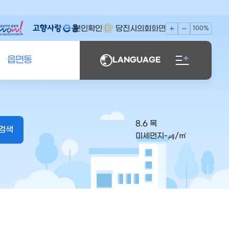
본인확인
당진시의회
화면
100%
읍면동
LANGUAGE
8.6 목
미세먼지
-
㎍/㎥