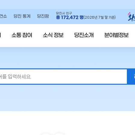
당진시 인구
건소
당진 통계
당진팜
총
172,472
명
(2026년 7월 말 기준)
내
소통 참여
소식 정보
당진소개
분야별정보