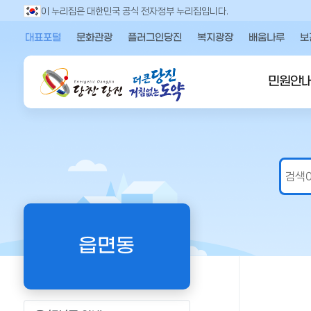
만
이 누리집은 대한민국 공식 전자정부 누리집입니다.
족
대표포털
문화관광
플러그인당진
복지광장
배움나루
보
도
의
견
민원안
을
입
력
해
주
세
요
읍면동