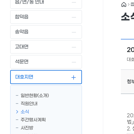
읍/면/동 안내
소
합덕읍
송악읍
고대면
2
대
석문면
대호지면
첨
일반현황(소개)
직원안내
소식
20
주간행사계획
법」
사진방
2.