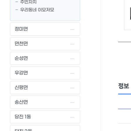
주민자치
우리동네 이모저모
정미면
면천면
순성면
우강면
정보
신평면
송산면
당진 1동