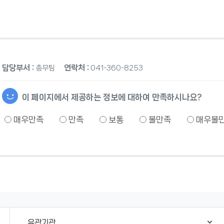
담당부서 :
연락처 :
총무팀
041-360-8253
이 페이지에서 제공하는 정보에 대하여 만족하시나요?
매우만족
만족
보통
불만족
매우불
유관기관