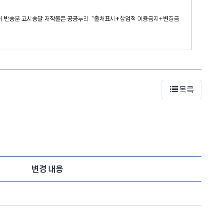
지서 반송분 고시송달
저작물은 공공누리
"출처표시+상업적 이용금지+변경금
목록
변경 내용