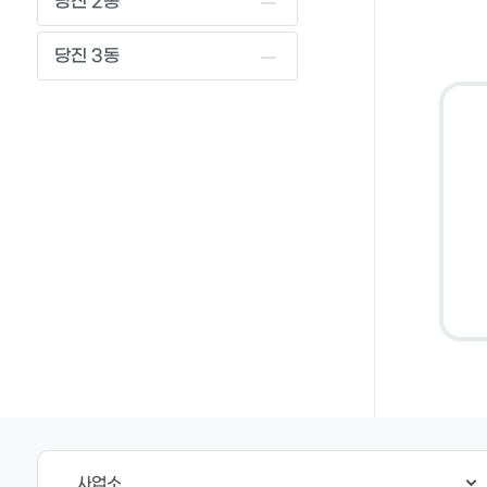
당진 2동
당진 3동
사업소