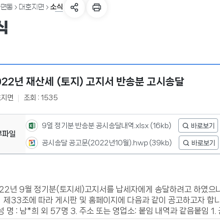
소식
읍면동
대호지면
식
022년 재산세 (토지) 고지서 반송분 고시송달
호지면
조회 : 1535
9얼 정기분 반송분 공시송달내역.xlsx
(16kb)
부파일
공시송달 공고문(2022년10월).hwp
(39kb)
22년 9월 정기분(토지세)고지서를 납세자에게 송달하려고 하였으나
제33조에 따라 게시판 및 홈페이지에 다음과 같이 공고하고자 합니다. 1. 공고기
 성 명 : 남*희 외 57명 3. 주소 또는 영업소: 붙임 내역과 같음붙임 1